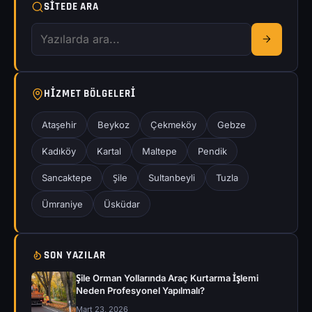
SITEDE ARA
HIZMET BÖLGELERI
Ataşehir
Beykoz
Çekmeköy
Gebze
Kadıköy
Kartal
Maltepe
Pendik
Sancaktepe
Şile
Sultanbeyli
Tuzla
Ümraniye
Üsküdar
SON YAZILAR
Şile Orman Yollarında Araç Kurtarma İşlemi
Neden Profesyonel Yapılmalı?
Mart 23, 2026