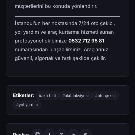
müşterilerini bu konuda yönlendirir.
İstanbul’un her noktasında 7/24 oto çekici,
yol yardım ve araç kurtarma hizmeti sunan
profesyonel ekibimize
0532 712 95 81
numarasından ulaşabilirsiniz. Araçlarınız
güvenli, sigortalı ve hızlı şekilde çekilir.
Etiketler:
#akü bitti
#akü takviyesi
#oto çekici
#yol yardım
Paylaş:
f
𝕏
in
⎘