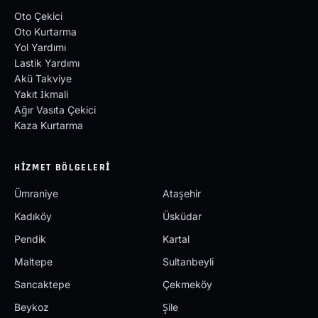
Oto Çekici
Oto Kurtarma
Yol Yardımı
Lastik Yardımı
Akü Takviye
Yakıt İkmali
Ağır Vasıta Çekici
Kaza Kurtarma
HIZMET BÖLGELERI
Ümraniye
Ataşehir
Kadıköy
Üsküdar
Pendik
Kartal
Maltepe
Sultanbeyli
Sancaktepe
Çekmeköy
Beykoz
Şile