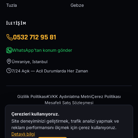
Tuzla
Gebze
İLETIŞIM
0532 712 95 81
WhatsApp'tan konum gönder
Ümraniye, İstanbul
7/24 Açık — Acil Durumlarda Her Zaman
Gizlilik Politikası
KVKK Aydınlatma Metni
Çerez Politikası
Mesafeli Satış Sözleşmesi
Çerezleri kullanıyoruz.
Site deneyiminizi geliştirmek, trafik analizi yapmak ve
reklam performansını ölçmek için çerez kullanıyoruz.
Detaylı bilgi
© 2026 İstanbul Acil Oto Çekici – 0532 712 95 81 — Tüm hakları