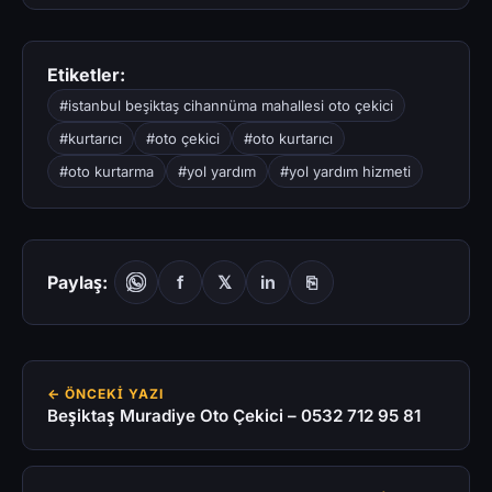
Etiketler:
#istanbul beşiktaş cihannüma mahallesi oto çekici
#kurtarıcı
#oto çekici
#oto kurtarıcı
#oto kurtarma
#yol yardım
#yol yardım hizmeti
Paylaş:
f
𝕏
in
⎘
← ÖNCEKI YAZI
Beşiktaş Muradiye Oto Çekici – 0532 712 95 81