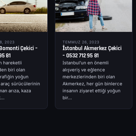
, 2023
TEMMUZ 26, 2023
Bomonti Çekici –
İstanbul Akmerkez Çekici
95 81
– 0532 712 95 81
n hareketli
İstanbul’un en önemli
en biri olan
alışveriş ve eğlence
rafiğin yoğun
merkezlerinden biri olan
 araç sürücülerinin
Akmerkez, her gün binlerce
an arıza, kaza
insanın ziyaret ettiği yoğun
ik…
bir…