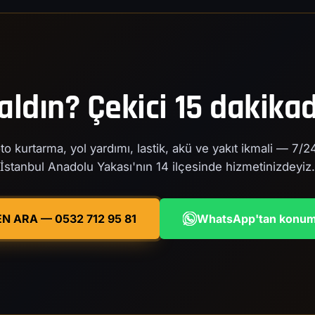
aldın? Çekici 15 dakika
to kurtarma, yol yardımı, lastik, akü ve yakıt ikmali — 7/2
İstanbul Anadolu Yakası'nın 14 ilçesinde hizmetinizdeyiz.
N ARA — 0532 712 95 81
WhatsApp'tan konum