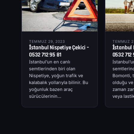
TEMMUZ 29, 2023
TEMMUZ 28
İstanbul Nispetiye Çekici –
İstanbul 
0532 712 95 81
0532 712 
İstanbul’un en canlı
İstanbul’u
semtlerinden biri olan
semtlerind
Nispetiye, yoğun trafik ve
Bomonti, t
kalabalık yollarıyla bilinir. Bu
olduğu ve
yoğunluk bazen araç
zaman zam
sürücülerinin…
veya last