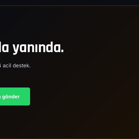
da yanında.
4 acil destek.
 gönder