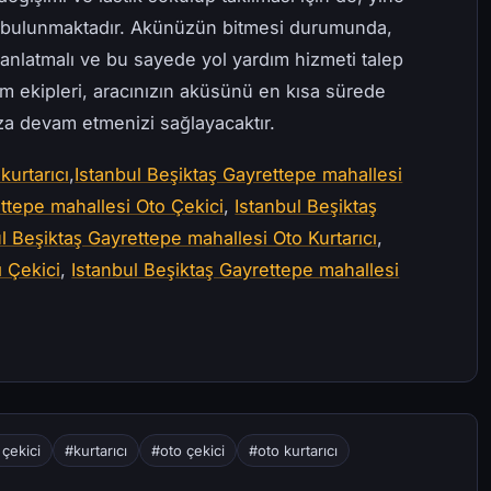
e bulunmaktadır. Akünüzün bitmesi durumunda,
anlatmalı ve bu sayede yol yardım hizmeti talep
ım ekipleri, aracınızın aküsünü en kısa sürede
uza devam etmenizi sağlayacaktır.
kurtarıcı
,
Istanbul Beşiktaş Gayrettepe mahallesi
ettepe mahallesi Oto Çekici
,
Istanbul Beşiktaş
l Beşiktaş Gayrettepe mahallesi Oto Kurtarıcı
,
ı Çekici
,
Istanbul Beşiktaş Gayrettepe mahallesi
 çekici
#kurtarıcı
#oto çekici
#oto kurtarıcı