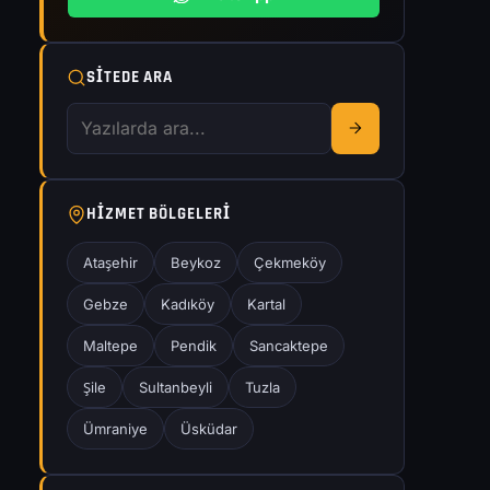
SITEDE ARA
HIZMET BÖLGELERI
Ataşehir
Beykoz
Çekmeköy
Gebze
Kadıköy
Kartal
Maltepe
Pendik
Sancaktepe
Şile
Sultanbeyli
Tuzla
Ümraniye
Üsküdar