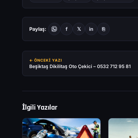
Paylaş:
f
𝕏
in
⎘
← ÖNCEKI YAZI
Beşiktaş Dikilitaş Oto Çekici – 0532 712 95 81
İlgili Yazılar