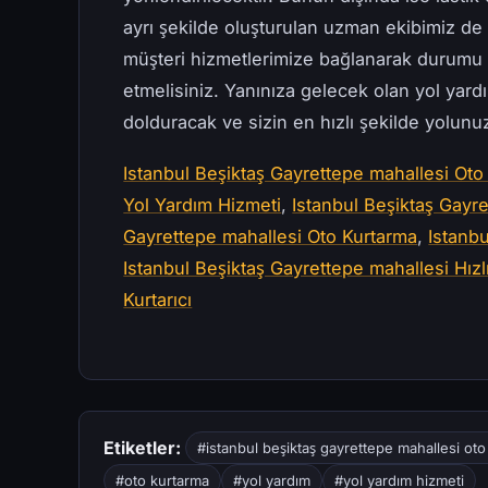
ayrı şekilde oluşturulan uzman ekibimiz d
müşteri hizmetlerimize bağlanarak durumu 
etmelisiniz. Yanınıza gelecek olan yol yard
dolduracak ve sizin en hızlı şekilde yolun
Istanbul Beşiktaş Gayrettepe mahallesi Oto 
Yol Yardım Hizmeti
,
Istanbul Beşiktaş Gayr
Gayrettepe mahallesi Oto Kurtarma
,
Istanbu
Istanbul Beşiktaş Gayrettepe mahallesi Hızl
Kurtarıcı
Etiketler:
#istanbul beşiktaş gayrettepe mahallesi oto
#oto kurtarma
#yol yardım
#yol yardım hizmeti