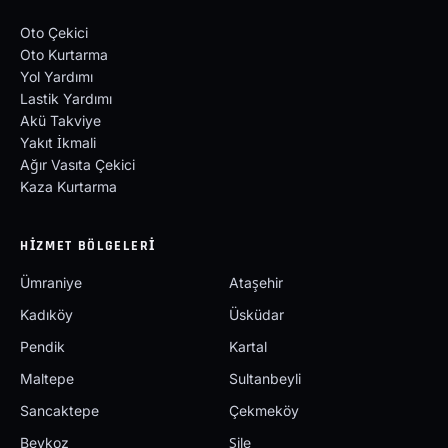
Oto Çekici
Oto Kurtarma
Yol Yardımı
Lastik Yardımı
Akü Takviye
Yakıt İkmali
Ağır Vasıta Çekici
Kaza Kurtarma
HIZMET BÖLGELERI
Ümraniye
Ataşehir
Kadıköy
Üsküdar
Pendik
Kartal
Maltepe
Sultanbeyli
Sancaktepe
Çekmeköy
Beykoz
Şile