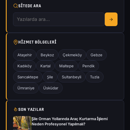
SITEDE ARA
HIZMET BÖLGELERI
Ataşehir
Beykoz
Çekmeköy
Gebze
Kadıköy
Kartal
Maltepe
Pendik
Sancaktepe
Şile
Sultanbeyli
Tuzla
Ümraniye
Üsküdar
SON YAZILAR
Şile Orman Yollarında Araç Kurtarma İşlemi
Neden Profesyonel Yapılmalı?