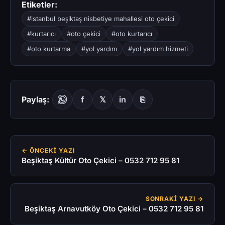
Etiketler:
#istanbul beşiktaş nisbetiye mahallesi oto çekici
#kurtarıcı
#oto çekici
#oto kurtarıcı
#oto kurtarma
#yol yardım
#yol yardım hizmeti
Paylaş:
f
𝕏
in
⎘
← ÖNCEKI YAZI
Beşiktaş Kültür Oto Çekici – 0532 712 95 81
SONRAKI YAZI →
Beşiktaş Arnavutköy Oto Çekici – 0532 712 95 81