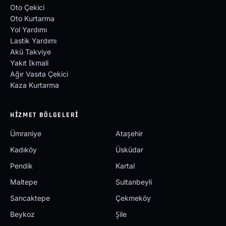
Oto Çekici
Oto Kurtarma
Yol Yardımı
Lastik Yardımı
Akü Takviye
Yakıt İkmali
Ağır Vasıta Çekici
Kaza Kurtarma
HIZMET BÖLGELERI
Ümraniye
Ataşehir
Kadıköy
Üsküdar
Pendik
Kartal
Maltepe
Sultanbeyli
Sancaktepe
Çekmeköy
Beykoz
Şile