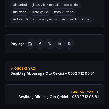
#istanbul beşiktaş yıldız mahallesi oto çekici
#kurtarıcı
#oto çekici
#oto kurtarıcı
#oto kurtarma
#yol yardım
#yol yardım hizmeti
Paylaş:
f
𝕏
in
⎘
← ÖNCEKI YAZI
Beşiktaş Abbasağa Oto Çekici – 0532 712 95 81
SONRAKI YAZI →
Beşiktaş Dikilitaş Oto Çekici – 0532 712 95 81