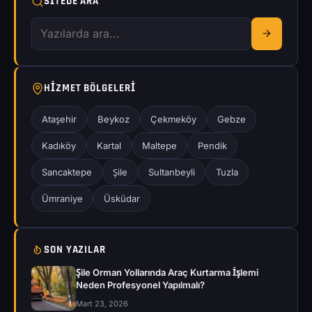
SITEDE ARA
HIZMET BÖLGELERI
Ataşehir
Beykoz
Çekmeköy
Gebze
Kadıköy
Kartal
Maltepe
Pendik
Sancaktepe
Şile
Sultanbeyli
Tuzla
Ümraniye
Üsküdar
SON YAZILAR
Şile Orman Yollarında Araç Kurtarma İşlemi
Neden Profesyonel Yapılmalı?
Mart 23, 2026