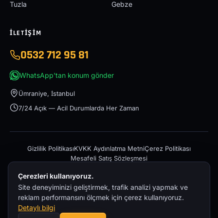
Tuzla
Gebze
İLETIŞIM
0532 712 95 81
WhatsApp'tan konum gönder
Ümraniye, İstanbul
7/24 Açık — Acil Durumlarda Her Zaman
Gizlilik Politikası
KVKK Aydınlatma Metni
Çerez Politikası
Mesafeli Satış Sözleşmesi
Çerezleri kullanıyoruz.
Site deneyiminizi geliştirmek, trafik analizi yapmak ve
reklam performansını ölçmek için çerez kullanıyoruz.
Detaylı bilgi
© 2026 İstanbul Acil Oto Çekici – 0532 712 95 81 — Tüm hakları