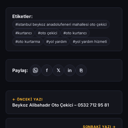
Etiketler:
#istanbul beykoz anadolufeneri mahallesi oto çekici
#kurtarıcı
#oto çekici
#oto kurtarıcı
#oto kurtarma
#yol yardım
#yol yardım hizmeti
Paylaş:
f
𝕏
in
⎘
← ÖNCEKI YAZI
Beykoz Alibahadır Oto Çekici – 0532 712 95 81
SONRAKI YAZI →