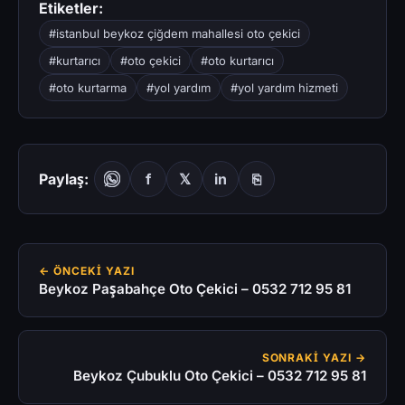
Etiketler:
#istanbul beykoz çiğdem mahallesi oto çekici
#kurtarıcı
#oto çekici
#oto kurtarıcı
#oto kurtarma
#yol yardım
#yol yardım hizmeti
Paylaş:
f
𝕏
in
⎘
← ÖNCEKI YAZI
Beykoz Paşabahçe Oto Çekici – 0532 712 95 81
SONRAKI YAZI →
Beykoz Çubuklu Oto Çekici – 0532 712 95 81