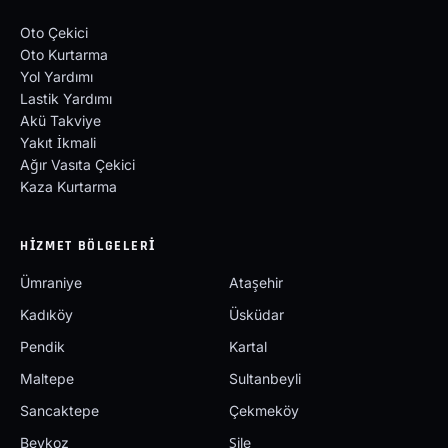
Oto Çekici
Oto Kurtarma
Yol Yardımı
Lastik Yardımı
Akü Takviye
Yakıt İkmali
Ağır Vasıta Çekici
Kaza Kurtarma
HIZMET BÖLGELERI
Ümraniye
Ataşehir
Kadıköy
Üsküdar
Pendik
Kartal
Maltepe
Sultanbeyli
Sancaktepe
Çekmeköy
Beykoz
Şile