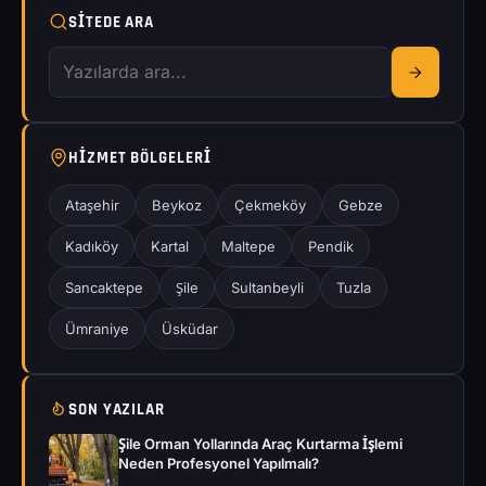
SITEDE ARA
HIZMET BÖLGELERI
Ataşehir
Beykoz
Çekmeköy
Gebze
Kadıköy
Kartal
Maltepe
Pendik
Sancaktepe
Şile
Sultanbeyli
Tuzla
Ümraniye
Üsküdar
SON YAZILAR
Şile Orman Yollarında Araç Kurtarma İşlemi
Neden Profesyonel Yapılmalı?