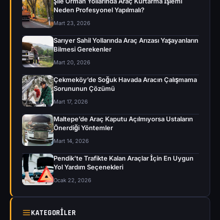
Şile Orman Yollarında Araç Kurtarma İşlemi
Neden Profesyonel Yapılmalı?
Mart 23, 2026
Sarıyer Sahil Yollarında Araç Arızası Yaşayanların
Bilmesi Gerekenler
Mart 20, 2026
Çekmeköy’de Soğuk Havada Aracın Çalışmama
Sorununun Çözümü
Mart 17, 2026
Maltepe’de Araç Kaputu Açılmıyorsa Ustaların
Önerdiği Yöntemler
Mart 14, 2026
Pendik’te Trafikte Kalan Araçlar İçin En Uygun
Yol Yardım Seçenekleri
Ocak 22, 2026
KATEGORILER