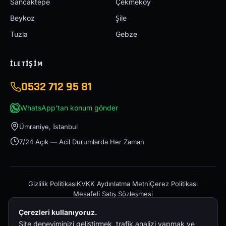
Sancaktepe
Çekmeköy
Beykoz
Şile
Tuzla
Gebze
İLETIŞIM
0532 712 95 81
WhatsApp'tan konum gönder
Ümraniye, İstanbul
7/24 Açık — Acil Durumlarda Her Zaman
Gizlilik Politikası
KVKK Aydınlatma Metni
Çerez Politikası
Mesafeli Satış Sözleşmesi
Çerezleri kullanıyoruz.
Site deneyiminizi geliştirmek, trafik analizi yapmak ve