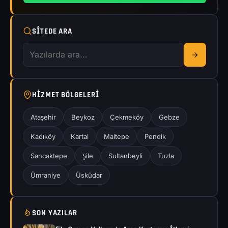
SITEDE ARA
HIZMET BÖLGELERI
Ataşehir
Beykoz
Çekmeköy
Gebze
Kadıköy
Kartal
Maltepe
Pendik
Sancaktepe
Şile
Sultanbeyli
Tuzla
Ümraniye
Üsküdar
SON YAZILAR