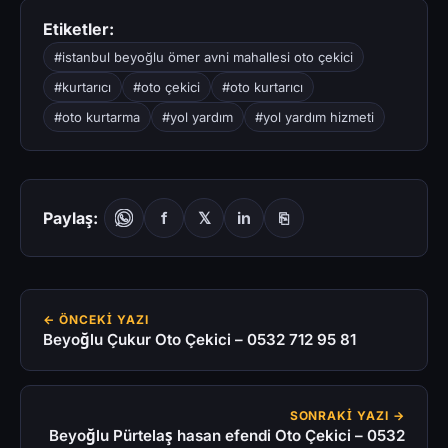
Etiketler:
#istanbul beyoğlu ömer avni mahallesi oto çekici
#kurtarıcı
#oto çekici
#oto kurtarıcı
#oto kurtarma
#yol yardım
#yol yardım hizmeti
Paylaş:
f
𝕏
in
⎘
← ÖNCEKI YAZI
Beyoğlu Çukur Oto Çekici – 0532 712 95 81
SONRAKI YAZI →
Beyoğlu Pürtelaş hasan efendi Oto Çekici – 0532