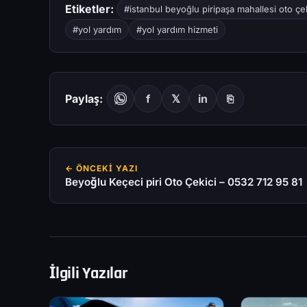
Etiketler:
#istanbul beyoğlu piripaşa mahallesi oto çek
#yol yardım
#yol yardım hizmeti
Paylaş:
f
𝕏
in
⎘
← ÖNCEKI YAZI
Beyoğlu Keçeci piri Oto Çekici – 0532 712 95 81
İlgili Yazılar