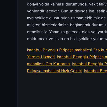
dolayı yolda kalması durumunda, yakıt takv
yönlendirilecektir. Bunun dışında ise lastik 
ayrı şekilde oluşturulan uzman ekibimiz d
müşteri hizmetlerimize bağlanarak durumu 
etmelisiniz. Yanınıza gelecek olan yol yard
dolduracak ve sizin en hızlı şekilde yolun
Istanbul Beyoğlu Piripaşa mahallesi Oto kurt
Yardım Hizmeti
,
Istanbul Beyoğlu Piripaşa 
mahallesi Oto Kurtarma
,
Istanbul Beyoğlu Pi
Piripaşa mahallesi Hızlı Çekici
,
Istanbul Bey