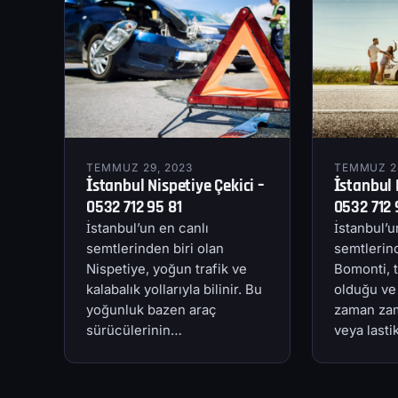
TEMMUZ 29, 2023
TEMMUZ 28
İstanbul Nispetiye Çekici –
İstanbul 
0532 712 95 81
0532 712 
İstanbul’un en canlı
İstanbul’u
semtlerinden biri olan
semtlerind
Nispetiye, yoğun trafik ve
Bomonti, t
kalabalık yollarıyla bilinir. Bu
olduğu ve
yoğunluk bazen araç
zaman zam
sürücülerinin…
veya last