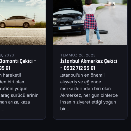
, 2023
TEMMUZ 26, 2023
Bomonti Çekici –
İstanbul Akmerkez Çekici
95 81
– 0532 712 95 81
n hareketli
İstanbul’un en önemli
en biri olan
alışveriş ve eğlence
rafiğin yoğun
merkezlerinden biri olan
 araç sürücülerinin
Akmerkez, her gün binlerce
an arıza, kaza
insanın ziyaret ettiği yoğun
ik…
bir…