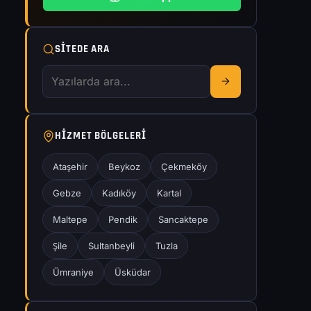
SITEDE ARA
HIZMET BÖLGELERI
Ataşehir
Beykoz
Çekmeköy
Gebze
Kadıköy
Kartal
Maltepe
Pendik
Sancaktepe
Şile
Sultanbeyli
Tuzla
Ümraniye
Üsküdar