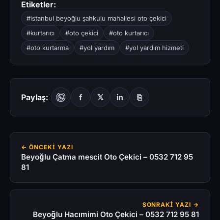
Etiketler:
#istanbul beyoğlu şahkulu mahallesi oto çekici
#kurtarıcı
#oto çekici
#oto kurtarıcı
#oto kurtarma
#yol yardım
#yol yardım hizmeti
Paylaş:
f
𝕏
in
⎘
← ÖNCEKI YAZI
Beyoğlu Çatma mescit Oto Çekici – 0532 712 95
81
SONRAKI YAZI →
Beyoğlu Hacımimi Oto Çekici – 0532 712 95 81