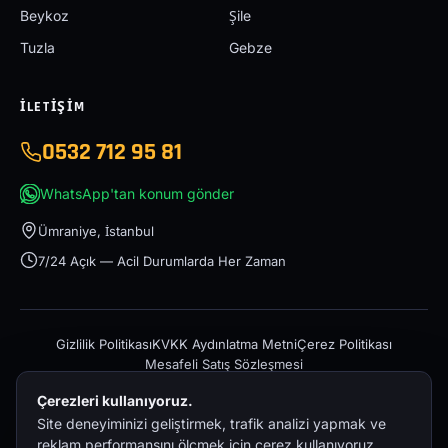
Beykoz
Şile
Tuzla
Gebze
İLETIŞIM
0532 712 95 81
WhatsApp'tan konum gönder
Ümraniye, İstanbul
7/24 Açık — Acil Durumlarda Her Zaman
Gizlilik Politikası
KVKK Aydınlatma Metni
Çerez Politikası
Mesafeli Satış Sözleşmesi
Çerezleri kullanıyoruz.
Site deneyiminizi geliştirmek, trafik analizi yapmak ve
reklam performansını ölçmek için çerez kullanıyoruz.