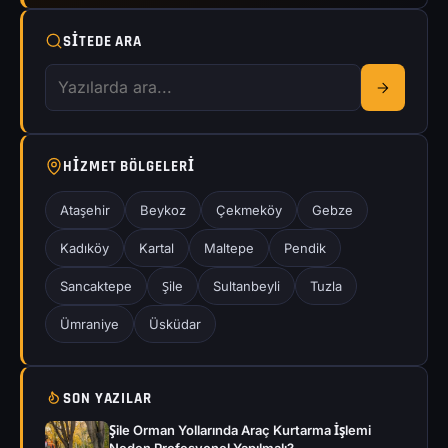
SITEDE ARA
HIZMET BÖLGELERI
Ataşehir
Beykoz
Çekmeköy
Gebze
Kadıköy
Kartal
Maltepe
Pendik
Sancaktepe
Şile
Sultanbeyli
Tuzla
Ümraniye
Üsküdar
SON YAZILAR
Şile Orman Yollarında Araç Kurtarma İşlemi