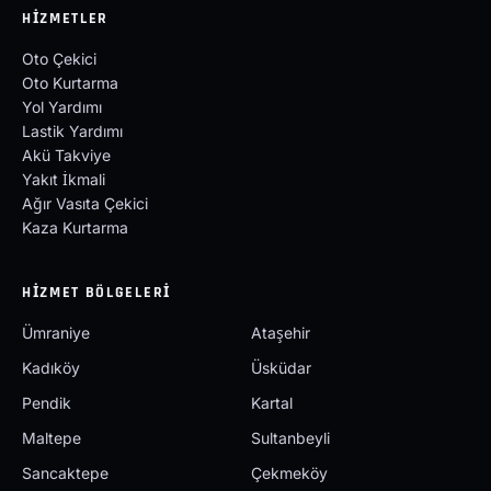
HIZMETLER
Oto Çekici
Oto Kurtarma
Yol Yardımı
Lastik Yardımı
Akü Takviye
Yakıt İkmali
Ağır Vasıta Çekici
Kaza Kurtarma
HIZMET BÖLGELERI
Ümraniye
Ataşehir
Kadıköy
Üsküdar
Pendik
Kartal
Maltepe
Sultanbeyli
Sancaktepe
Çekmeköy