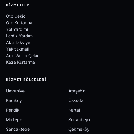
HIZMETLER
Oto Çekici
Oto Kurtarma
Yol Yardımı
Lastik Yardımı
Akü Takviye
Yakıt İkmali
Ağır Vasıta Çekici
Kaza Kurtarma
HIZMET BÖLGELERI
Ümraniye
Ataşehir
Kadıköy
Üsküdar
Pendik
Kartal
Maltepe
Sultanbeyli
Sancaktepe
Çekmeköy