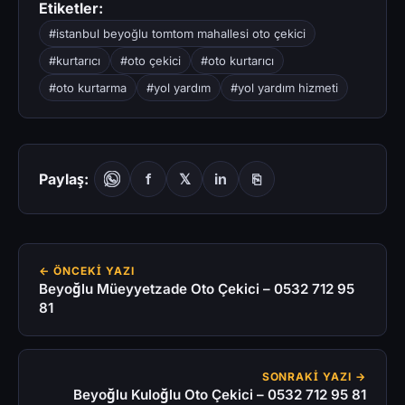
Etiketler:
#istanbul beyoğlu tomtom mahallesi oto çekici
#kurtarıcı
#oto çekici
#oto kurtarıcı
#oto kurtarma
#yol yardım
#yol yardım hizmeti
Paylaş:
f
𝕏
in
⎘
← ÖNCEKI YAZI
Beyoğlu Müeyyetzade Oto Çekici – 0532 712 95
81
SONRAKI YAZI →
Beyoğlu Kuloğlu Oto Çekici – 0532 712 95 81