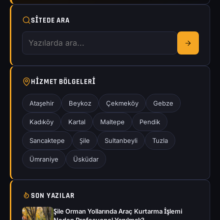
SITEDE ARA
HIZMET BÖLGELERI
Ataşehir
Beykoz
Çekmeköy
Gebze
Kadıköy
Kartal
Maltepe
Pendik
Sancaktepe
Şile
Sultanbeyli
Tuzla
Ümraniye
Üsküdar
SON YAZILAR
Şile Orman Yollarında Araç Kurtarma İşlemi