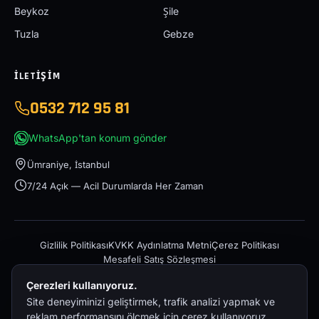
Beykoz
Şile
Tuzla
Gebze
İLETIŞIM
0532 712 95 81
WhatsApp'tan konum gönder
Ümraniye, İstanbul
7/24 Açık — Acil Durumlarda Her Zaman
Gizlilik Politikası
KVKK Aydınlatma Metni
Çerez Politikası
Mesafeli Satış Sözleşmesi
Çerezleri kullanıyoruz.
Site deneyiminizi geliştirmek, trafik analizi yapmak ve
reklam performansını ölçmek için çerez kullanıyoruz.