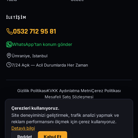
İLETIŞIM
0532 712 95 81
WhatsApp'tan konum gönder
Ümraniye, İstanbul
7/24 Açık — Acil Durumlarda Her Zaman
Gizlilik Politikası
KVKK Aydınlatma Metni
Çerez Politikası
Mesafeli Satış Sözleşmesi
Çerezleri kullanıyoruz.
Site deneyiminizi geliştirmek, trafik analizi yapmak ve
reklam performansını ölçmek için çerez kullanıyoruz.
Detaylı bilgi
© 2026 İstanbul Acil Oto Çekici – 0532 712 95 81 — Tüm hakları
Reddet
Kabul Et
saklıdır.