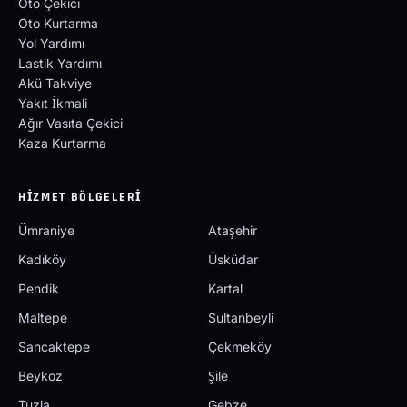
Oto Çekici
Oto Kurtarma
Yol Yardımı
Lastik Yardımı
Akü Takviye
Yakıt İkmali
Ağır Vasıta Çekici
Kaza Kurtarma
HIZMET BÖLGELERI
Ümraniye
Ataşehir
Kadıköy
Üsküdar
Pendik
Kartal
Maltepe
Sultanbeyli
Sancaktepe
Çekmeköy
Beykoz
Şile
Tuzla
Gebze