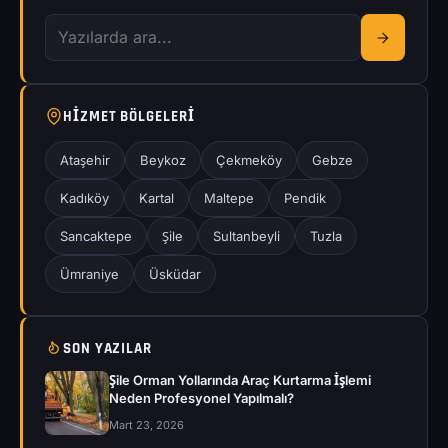
HIZMET BÖLGELERI
Ataşehir
Beykoz
Çekmeköy
Gebze
Kadıköy
Kartal
Maltepe
Pendik
Sancaktepe
Şile
Sultanbeyli
Tuzla
Ümraniye
Üsküdar
SON YAZILAR
Şile Orman Yollarında Araç Kurtarma İşlemi
Neden Profesyonel Yapılmalı?
Mart 23, 2026