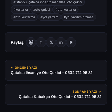
#istanbul çatalca inceğiz mahallesi oto çekici
#kurtarıcı
#oto çekici
#oto kurtarıcı
#oto kurtarma
#yol yardım
#yol yardım hizmeti
Paylaş:
f
𝕏
in
⎘
← ÖNCEKI YAZI
Çatalca Ihsaniye Oto Çekici – 0532 712 95 81
SONRAKI YAZI →
Çatalca Kabakça Oto Çekici – 0532 712 95 81