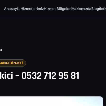
Anasayfa
Hizmetlerimiz
Hizmet Bölgeleri
Hakkımızda
Blog
İlet
81
ARDIM HIZMETI
kici – 0532 712 95 81