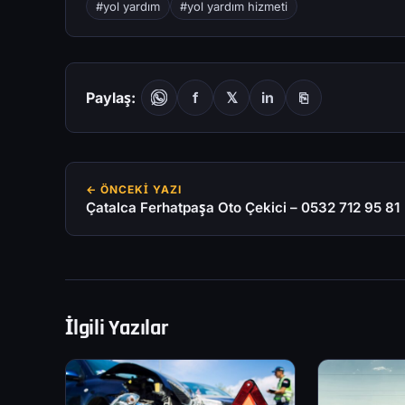
#yol yardım
#yol yardım hizmeti
Paylaş:
f
𝕏
in
⎘
← ÖNCEKI YAZI
Çatalca Ferhatpaşa Oto Çekici – 0532 712 95 81
İlgili Yazılar