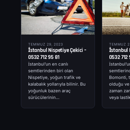
TEMMUZ 29, 2023
TEMMUZ 28
İstanbul Nispetiye Çekici –
İstanbul 
0532 712 95 81
0532 712 
İstanbul’un en canlı
İstanbul’u
semtlerinden biri olan
semtlerind
Nispetiye, yoğun trafik ve
Bomonti, t
kalabalık yollarıyla bilinir. Bu
olduğu ve
yoğunluk bazen araç
zaman zam
sürücülerinin…
veya last