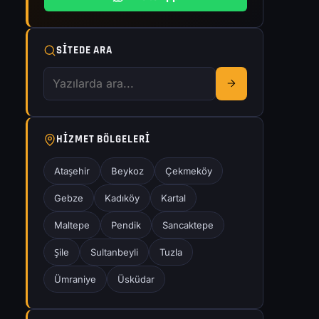
SITEDE ARA
HIZMET BÖLGELERI
Ataşehir
Beykoz
Çekmeköy
Gebze
Kadıköy
Kartal
Maltepe
Pendik
Sancaktepe
Şile
Sultanbeyli
Tuzla
Ümraniye
Üsküdar