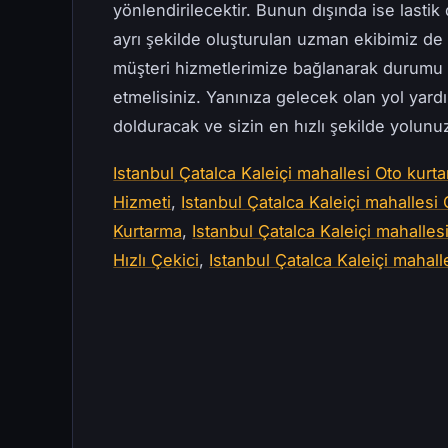
yönlendirilecektir. Bunun dışında ise lastik 
ayrı şekilde oluşturulan uzman ekibimiz d
müşteri hizmetlerimize bağlanarak durumu 
etmelisiniz. Yanınıza gelecek olan yol yard
dolduracak ve sizin en hızlı şekilde yolun
Istanbul Çatalca Kaleiçi mahallesi Oto kurtar
Hizmeti
,
Istanbul Çatalca Kaleiçi mahallesi 
Kurtarma
,
Istanbul Çatalca Kaleiçi mahallesi
Hızlı Çekici
,
Istanbul Çatalca Kaleiçi mahalle