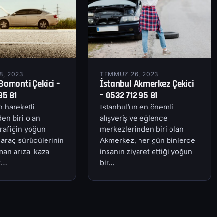
, 2023
TEMMUZ 26, 2023
Bomonti Çekici –
İstanbul Akmerkez Çekici
95 81
– 0532 712 95 81
n hareketli
İstanbul’un en önemli
en biri olan
alışveriş ve eğlence
rafiğin yoğun
merkezlerinden biri olan
 araç sürücülerinin
Akmerkez, her gün binlerce
an arıza, kaza
insanın ziyaret ettiği yoğun
ik…
bir…