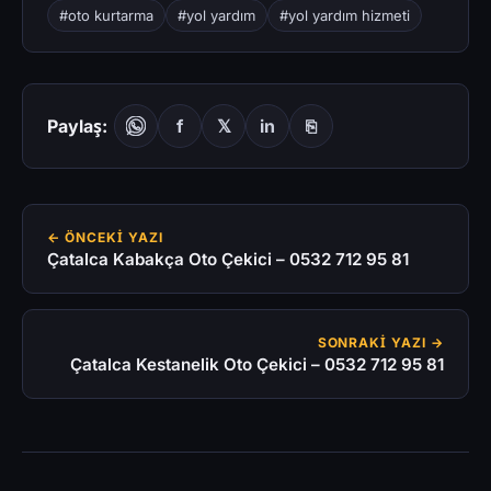
#oto kurtarma
#yol yardım
#yol yardım hizmeti
Paylaş:
f
𝕏
in
⎘
← ÖNCEKI YAZI
Çatalca Kabakça Oto Çekici – 0532 712 95 81
SONRAKI YAZI →
Çatalca Kestanelik Oto Çekici – 0532 712 95 81