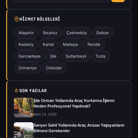
HIZMET BÖLGELERI
Ataşehir
Beykoz
Çekmeköy
Gebze
Kadıköy
Kartal
Maltepe
Pendik
Sancaktepe
Şile
Sultanbeyli
Tuzla
Ümraniye
Üsküdar
SON YAZILAR
Şile Orman Yollarında Araç Kurtarma İşlemi
Neden Profesyonel Yapılmalı?
Mart 23, 2026
Sarıyer Sahil Yollarında Araç Arızası Yaşayanların
Bilmesi Gerekenler