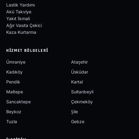
Lastik Yardımı
Akü Takviye
Yakıt İkmali
Ağır Vasıta Çekici
Kaza Kurtarma
HIZMET BÖLGELERI
Ümraniye
Ataşehir
Kadıköy
Üsküdar
Pendik
Kartal
Maltepe
Sultanbeyli
Sancaktepe
Çekmeköy
Beykoz
Şile
Tuzla
Gebze