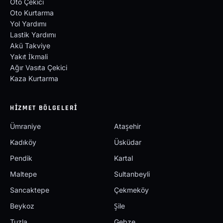
Oto Çekici
Oto Kurtarma
Yol Yardımı
Lastik Yardımı
Akü Takviye
Yakıt İkmali
Ağır Vasıta Çekici
Kaza Kurtarma
HIZMET BÖLGELERI
Ümraniye
Ataşehir
Kadıköy
Üsküdar
Pendik
Kartal
Maltepe
Sultanbeyli
Sancaktepe
Çekmeköy
Beykoz
Şile
Tuzla
Gebze