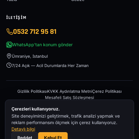
İLETIŞIM
0532 712 95 81
WhatsApp'tan konum gönder
Ümraniye, İstanbul
7/24 Açık — Acil Durumlarda Her Zaman
Gizlilik Politikası
KVKK Aydınlatma Metni
Çerez Politikası
Mesafeli Satış Sözleşmesi
Çerezleri kullanıyoruz.
Site deneyiminizi geliştirmek, trafik analizi yapmak ve
reklam performansını ölçmek için çerez kullanıyoruz.
Detaylı bilgi
© 2026 İstanbul Acil Oto Çekici – 0532 712 95 81 — Tüm hakları
Reddet
Kabul Et
saklıdır.