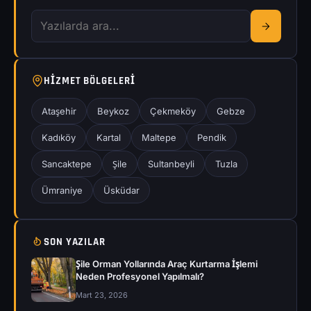
HIZMET BÖLGELERI
Ataşehir
Beykoz
Çekmeköy
Gebze
Kadıköy
Kartal
Maltepe
Pendik
Sancaktepe
Şile
Sultanbeyli
Tuzla
Ümraniye
Üsküdar
SON YAZILAR
Şile Orman Yollarında Araç Kurtarma İşlemi
Neden Profesyonel Yapılmalı?
Mart 23, 2026