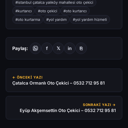
#istanbul çatalca yalıköy mahallesi oto çekici
#kurtarıcı
#oto çekici
#oto kurtarıcı
#oto kurtarma
#yol yardım
#yol yardım hizmeti
Paylaş:
f
𝕏
in
⎘
← ÖNCEKI YAZI
Çatalca Ormanlı Oto Çekici – 0532 712 95 81
SONRAKI YAZI →
Eyüp Akşemsettin Oto Çekici – 0532 712 95 81