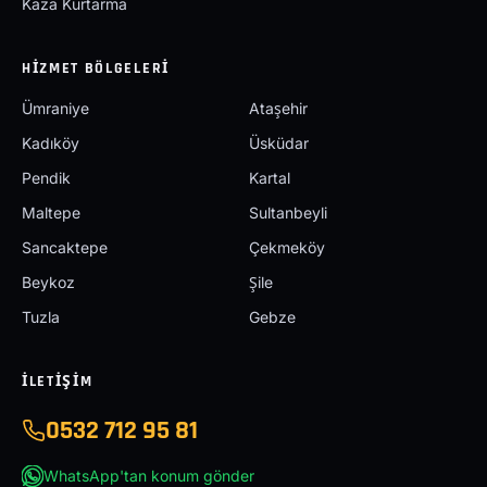
Kaza Kurtarma
HIZMET BÖLGELERI
Ümraniye
Ataşehir
Kadıköy
Üsküdar
Pendik
Kartal
Maltepe
Sultanbeyli
Sancaktepe
Çekmeköy
Beykoz
Şile
Tuzla
Gebze
İLETIŞIM
0532 712 95 81
WhatsApp'tan konum gönder