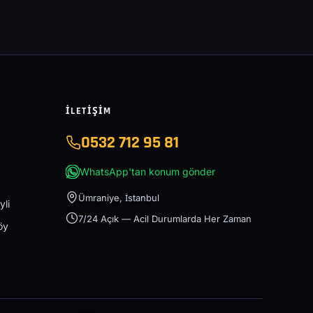
İLETIŞIM
0532 712 95 81
WhatsApp'tan konum gönder
Ümraniye, İstanbul
yli
7/24 Açık — Acil Durumlarda Her Zaman
öy