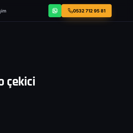
işim
0532 712 95 81
 çekici