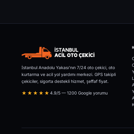
O
İstanbul Anadolu Yakası'nın 7/24 oto çekici, oto
Y
kurtarma ve acil yol yardımı merkezi. GPS takipli
L
çekiciler, sigorta destekli hizmet, şeffaf fiyat.
Y
★★★★★
4.9/5 — 1200 Google yorumu
A