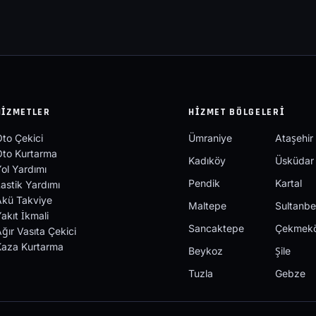
HIZMETLER
HIZMET BÖLGELERI
to Çekici
Ümraniye
Ataşehir
Oto Kurtarma
Kadıköy
Üsküdar
ol Yardımı
Pendik
Kartal
astik Yardımı
Akü Takviye
Maltepe
Sultanbe
akıt İkmali
Sancaktepe
Çekmek
ğır Vasıta Çekici
Kaza Kurtarma
Beykoz
Şile
Tuzla
Gebze