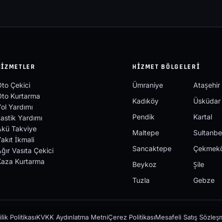
HIZMETLER
HIZMET BÖLGELERI
to Çekici
Ümraniye
Ataşehir
Oto Kurtarma
Kadıköy
Üsküdar
ol Yardımı
Pendik
Kartal
astik Yardımı
Akü Takviye
Maltepe
Sultanbe
akıt İkmali
Sancaktepe
Çekmek
ğır Vasıta Çekici
Kaza Kurtarma
Beykoz
Şile
Tuzla
Gebze
ilik Politikası
KVKK Aydınlatma Metni
Çerez Politikası
Mesafeli Satış Sözleş