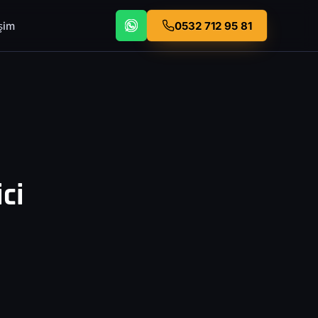
işim
0532 712 95 81
ci