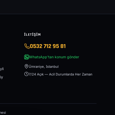
İLETIŞIM
0532 712 95 81
WhatsApp'tan konum gönder
Ümraniye, İstanbul
yli
7/24 Açık — Acil Durumlarda Her Zaman
öy
mesi