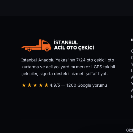
O
İstanbul Anadolu Yakası'nın 7/24 oto çekici, oto
Y
kurtarma ve acil yol yardımı merkezi. GPS takipli
L
çekiciler, sigorta destekli hizmet, şeffaf fiyat.
Y
★★★★★
4.9/5 — 1200 Google yorumu
A
Gizl