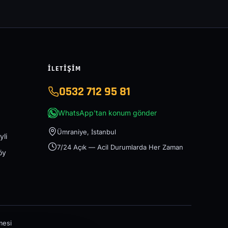
İLETIŞIM
0532 712 95 81
WhatsApp'tan konum gönder
Ümraniye, İstanbul
yli
7/24 Açık — Acil Durumlarda Her Zaman
öy
mesi