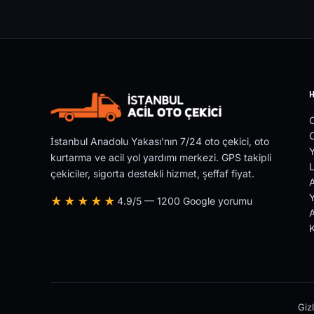
O
İstanbul Anadolu Yakası'nın 7/24 oto çekici, oto
Y
kurtarma ve acil yol yardımı merkezi. GPS takipli
L
çekiciler, sigorta destekli hizmet, şeffaf fiyat.
Y
★★★★★
4.9/5 — 1200 Google yorumu
A
Gizl