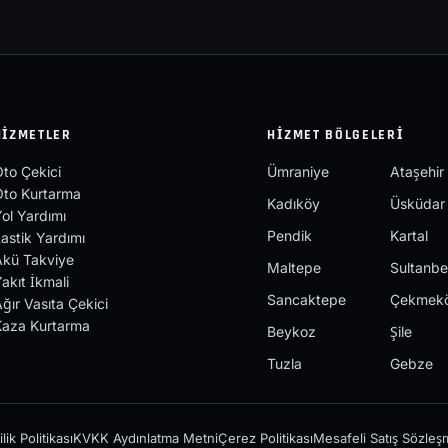
HIZMETLER
HIZMET BÖLGELERI
to Çekici
Ümraniye
Ataşehir
Oto Kurtarma
Kadıköy
Üsküdar
ol Yardımı
Pendik
Kartal
astik Yardımı
Akü Takviye
Maltepe
Sultanbe
akıt İkmali
Sancaktepe
Çekmek
ğır Vasıta Çekici
Kaza Kurtarma
Beykoz
Şile
Tuzla
Gebze
ilik Politikası
KVKK Aydınlatma Metni
Çerez Politikası
Mesafeli Satış Sözleş