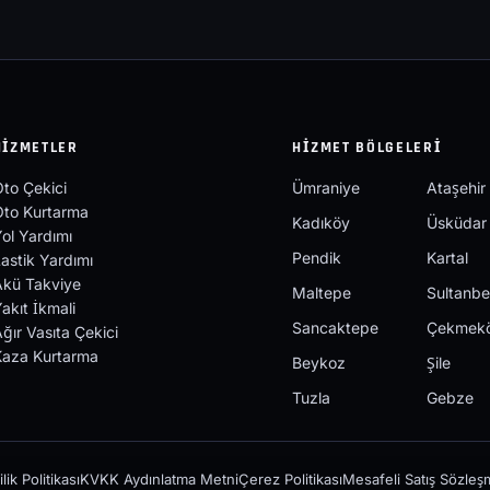
HIZMETLER
HIZMET BÖLGELERI
to Çekici
Ümraniye
Ataşehir
Oto Kurtarma
Kadıköy
Üsküdar
ol Yardımı
Pendik
Kartal
astik Yardımı
Akü Takviye
Maltepe
Sultanbe
akıt İkmali
Sancaktepe
Çekmek
ğır Vasıta Çekici
Kaza Kurtarma
Beykoz
Şile
Tuzla
Gebze
ilik Politikası
KVKK Aydınlatma Metni
Çerez Politikası
Mesafeli Satış Sözleş