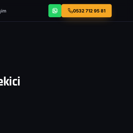
işim
0532 712 95 81
ekici