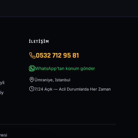
İLETIŞIM
0532 712 95 81
WhatsApp'tan konum gönder
Ümraniye, İstanbul
yli
7/24 Açık — Acil Durumlarda Her Zaman
öy
mesi