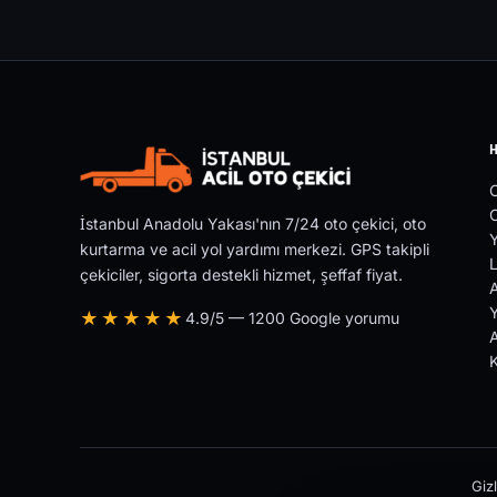
O
İstanbul Anadolu Yakası'nın 7/24 oto çekici, oto
Y
kurtarma ve acil yol yardımı merkezi. GPS takipli
L
çekiciler, sigorta destekli hizmet, şeffaf fiyat.
Y
★★★★★
4.9/5 — 1200 Google yorumu
A
Gizl