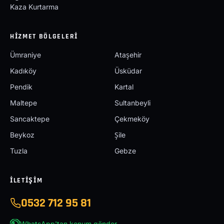
Kaza Kurtarma
HIZMET BÖLGELERI
Ümraniye
Ataşehir
Kadıköy
Üsküdar
Pendik
Kartal
Maltepe
Sultanbeyli
Sancaktepe
Çekmeköy
Beykoz
Şile
Tuzla
Gebze
İLETIŞIM
0532 712 95 81
WhatsApp'tan konum gönder