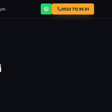
işim
0532 712 95 81
i