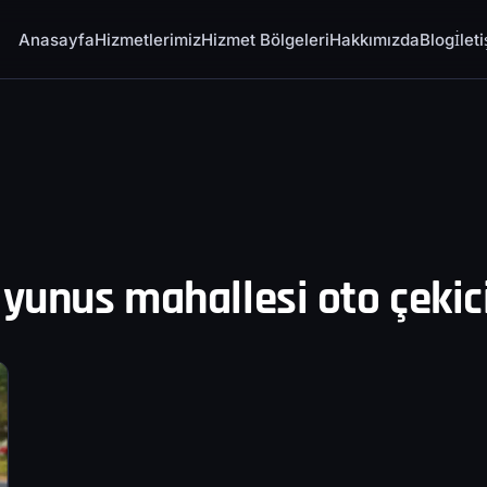
Anasayfa
Hizmetlerimiz
Hizmet Bölgeleri
Hakkımızda
Blog
İlet
 yunus mahallesi oto çekic