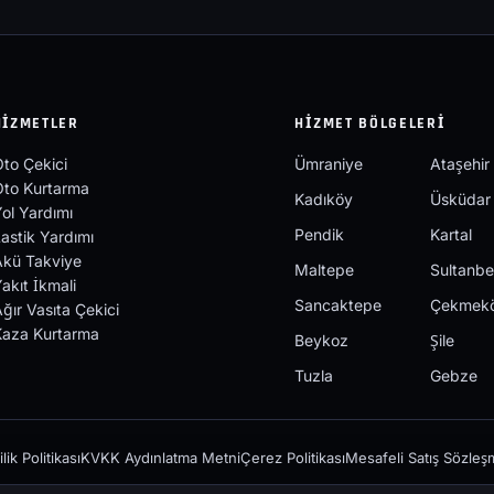
HIZMETLER
HIZMET BÖLGELERI
to Çekici
Ümraniye
Ataşehir
Oto Kurtarma
Kadıköy
Üsküdar
ol Yardımı
Pendik
Kartal
astik Yardımı
Akü Takviye
Maltepe
Sultanbe
akıt İkmali
Sancaktepe
Çekmek
ğır Vasıta Çekici
Kaza Kurtarma
Beykoz
Şile
Tuzla
Gebze
ilik Politikası
KVKK Aydınlatma Metni
Çerez Politikası
Mesafeli Satış Sözleş