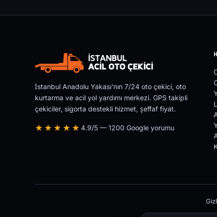
O
İstanbul Anadolu Yakası'nın 7/24 oto çekici, oto
Y
kurtarma ve acil yol yardımı merkezi. GPS takipli
L
çekiciler, sigorta destekli hizmet, şeffaf fiyat.
Y
★★★★★
4.9/5 — 1200 Google yorumu
A
Gizl