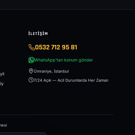
İLETIŞIM
0532 712 95 81
WhatsApp'tan konum gönder
Ümraniye, İstanbul
yli
7/24 Açık — Acil Durumlarda Her Zaman
öy
mesi