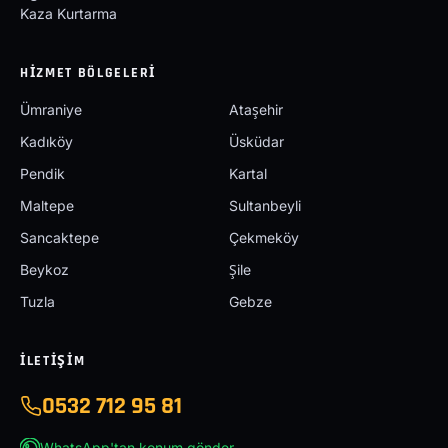
Kaza Kurtarma
HIZMET BÖLGELERI
Ümraniye
Ataşehir
Kadıköy
Üsküdar
Pendik
Kartal
Maltepe
Sultanbeyli
Sancaktepe
Çekmeköy
Beykoz
Şile
Tuzla
Gebze
İLETIŞIM
0532 712 95 81
WhatsApp'tan konum gönder