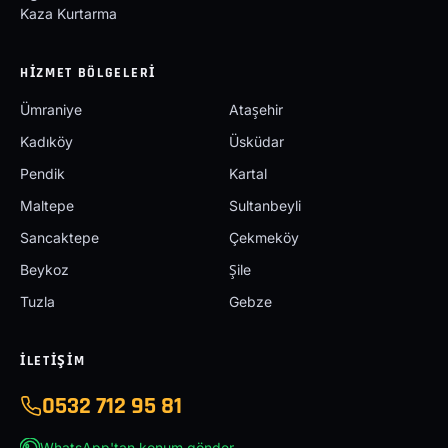
Kaza Kurtarma
HIZMET BÖLGELERI
Ümraniye
Ataşehir
Kadıköy
Üsküdar
Pendik
Kartal
Maltepe
Sultanbeyli
Sancaktepe
Çekmeköy
Beykoz
Şile
Tuzla
Gebze
İLETIŞIM
0532 712 95 81
WhatsApp'tan konum gönder