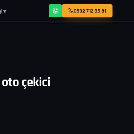
işim
0532 712 95 81
oto çekici