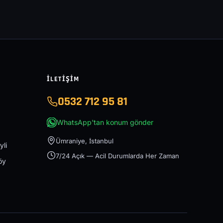
İLETIŞIM
0532 712 95 81
WhatsApp'tan konum gönder
Ümraniye, İstanbul
yli
7/24 Açık — Acil Durumlarda Her Zaman
öy