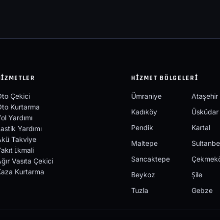
HIZMETLER
HIZMET BÖLGELERI
to Çekici
Ümraniye
Ataşehir
Oto Kurtarma
Kadıköy
Üsküdar
ol Yardımı
Pendik
Kartal
astik Yardımı
Akü Takviye
Maltepe
Sultanbe
akıt İkmali
Sancaktepe
Çekmek
ğır Vasıta Çekici
Kaza Kurtarma
Beykoz
Şile
Tuzla
Gebze