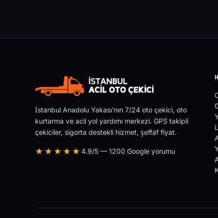
O
İstanbul Anadolu Yakası'nın 7/24 oto çekici, oto
Y
kurtarma ve acil yol yardımı merkezi. GPS takipli
L
çekiciler, sigorta destekli hizmet, şeffaf fiyat.
Y
★★★★★
4.9/5 — 1200 Google yorumu
A