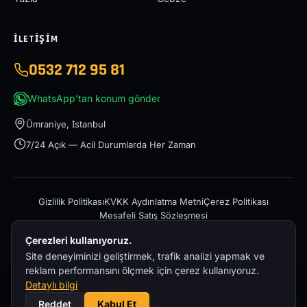
İLETIŞIM
0532 712 95 81
WhatsApp'tan konum gönder
Ümraniye, İstanbul
7/24 Açık — Acil Durumlarda Her Zaman
Gizlilik Politikası
KVKK Aydınlatma Metni
Çerez Politikası
Mesafeli Satış Sözleşmesi
Çerezleri kullanıyoruz.
Site deneyiminizi geliştirmek, trafik analizi yapmak ve
reklam performansını ölçmek için çerez kullanıyoruz.
Detaylı bilgi
© 2026 İstanbul Acil Oto Çekici – 0532 712 95 81 — Tüm hakları
Reddet
Kabul Et
saklıdır.