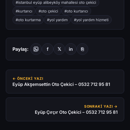
#istanbul eyüp alibeyköy mahallesi oto çekici
#kurtarıcı
#oto çekici
#oto kurtarıcı
#oto kurtarma
#yol yardım
#yol yardım hizmeti
Paylaş:
f
𝕏
in
⎘
← ÖNCEKI YAZI
Eyüp Akşemsettin Oto Çekici – 0532 712 95 81
SONRAKI YAZI →
Eyüp Çırçır Oto Çekici – 0532 712 95 81