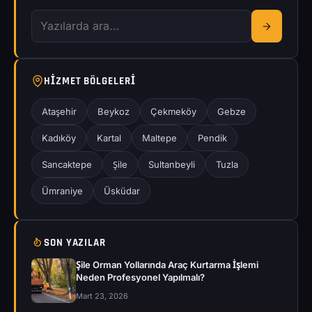
HIZMET BÖLGELERI
Ataşehir
Beykoz
Çekmeköy
Gebze
Kadıköy
Kartal
Maltepe
Pendik
Sancaktepe
Şile
Sultanbeyli
Tuzla
Ümraniye
Üsküdar
SON YAZILAR
Şile Orman Yollarında Araç Kurtarma İşlemi
Neden Profesyonel Yapılmalı?
Mart 23, 2026