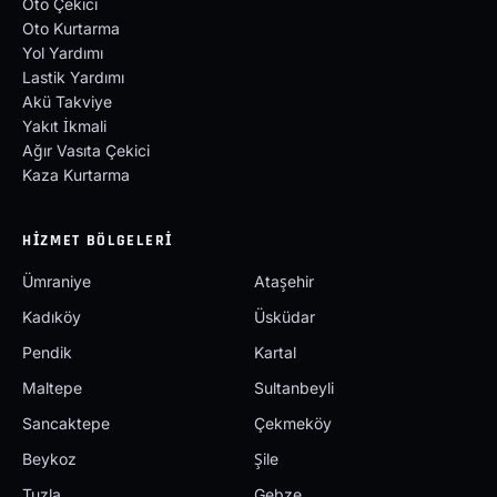
Oto Çekici
Oto Kurtarma
Yol Yardımı
Lastik Yardımı
Akü Takviye
Yakıt İkmali
Ağır Vasıta Çekici
Kaza Kurtarma
HIZMET BÖLGELERI
Ümraniye
Ataşehir
Kadıköy
Üsküdar
Pendik
Kartal
Maltepe
Sultanbeyli
Sancaktepe
Çekmeköy
Beykoz
Şile
Tuzla
Gebze