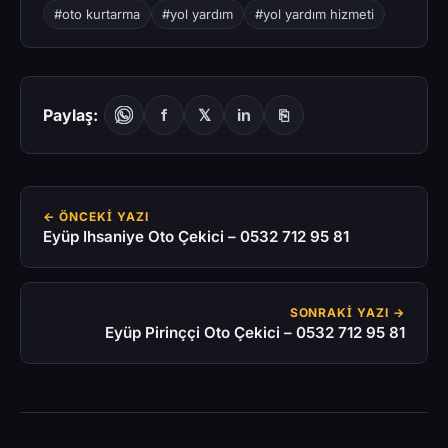
#oto kurtarma
#yol yardım
#yol yardım hizmeti
Paylaş:
f
𝕏
in
⎘
← ÖNCEKI YAZI
Eyüp Ihsaniye Oto Çekici – 0532 712 95 81
SONRAKI YAZI →
Eyüp Pirinççi Oto Çekici – 0532 712 95 81