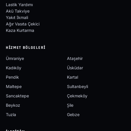
Lastik Yardımı
Akü Takviye
Yakıt İkmali
Ağır Vasıta Çekici
Kaza Kurtarma
HIZMET BÖLGELERI
Ümraniye
Ataşehir
Kadıköy
Üsküdar
Pendik
Kartal
Maltepe
Sultanbeyli
Sancaktepe
Çekmeköy
Beykoz
Şile
Tuzla
Gebze