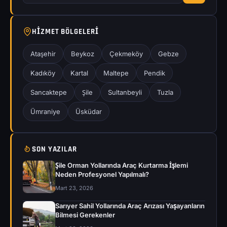
HIZMET BÖLGELERI
Ataşehir
Beykoz
Çekmeköy
Gebze
Kadıköy
Kartal
Maltepe
Pendik
Sancaktepe
Şile
Sultanbeyli
Tuzla
Ümraniye
Üsküdar
SON YAZILAR
Şile Orman Yollarında Araç Kurtarma İşlemi
Neden Profesyonel Yapılmalı?
Mart 23, 2026
Sarıyer Sahil Yollarında Araç Arızası Yaşayanların
Bilmesi Gerekenler