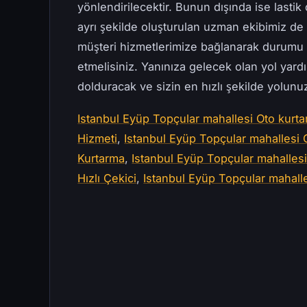
yönlendirilecektir. Bunun dışında ise lastik 
ayrı şekilde oluşturulan uzman ekibimiz d
müşteri hizmetlerimize bağlanarak durumu 
etmelisiniz. Yanınıza gelecek olan yol yard
dolduracak ve sizin en hızlı şekilde yolun
Istanbul Eyüp Topçular mahallesi Oto kurtar
Hizmeti
,
Istanbul Eyüp Topçular mahallesi 
Kurtarma
,
Istanbul Eyüp Topçular mahallesi 
Hızlı Çekici
,
Istanbul Eyüp Topçular mahalle