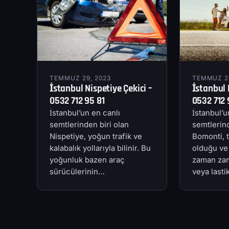
TEMMUZ 29, 2023
TEMMUZ 28
İstanbul Nispetiye Çekici –
İstanbul 
0532 712 95 81
0532 712 
İstanbul’un en canlı
İstanbul’u
semtlerinden biri olan
semtlerind
Nispetiye, yoğun trafik ve
Bomonti, t
kalabalık yollarıyla bilinir. Bu
olduğu ve
yoğunluk bazen araç
zaman zam
sürücülerinin…
veya last