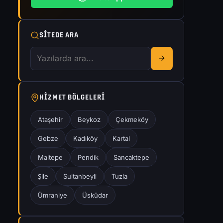
SITEDE ARA
HIZMET BÖLGELERI
Ataşehir
Beykoz
Çekmeköy
Gebze
Kadıköy
Kartal
Maltepe
Pendik
Sancaktepe
Şile
Sultanbeyli
Tuzla
Ümraniye
Üsküdar