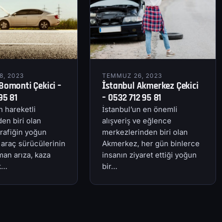
, 2023
TEMMUZ 26, 2023
Bomonti Çekici –
İstanbul Akmerkez Çekici
95 81
– 0532 712 95 81
n hareketli
İstanbul’un en önemli
en biri olan
alışveriş ve eğlence
rafiğin yoğun
merkezlerinden biri olan
 araç sürücülerinin
Akmerkez, her gün binlerce
an arıza, kaza
insanın ziyaret ettiği yoğun
ik…
bir…