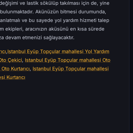
değişimi ve lastik sökülüp takılması için de, yine
e bulunmaktadır. Akünüzün bitmesi durumunda,
anlatmalı ve bu sayede yol yardım hizmeti talep
ım ekipleri, aracınızın aküsünü en kısa sürede
uza devam etmenizi sağlayacaktır.
ıcı
,
Istanbul Eyüp Topçular mahallesi Yol Yardım
Oto Çekici
,
Istanbul Eyüp Topçular mahallesi Oto
Oto Kurtarıcı
,
Istanbul Eyüp Topçular mahallesi
si Kurtarıcı