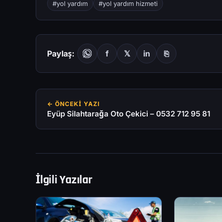
#yol yardım
#yol yardım hizmeti
Paylaş:
f
𝕏
in
⎘
← ÖNCEKI YAZI
Eyüp Silahtarağa Oto Çekici – 0532 712 95 81
İlgili Yazılar