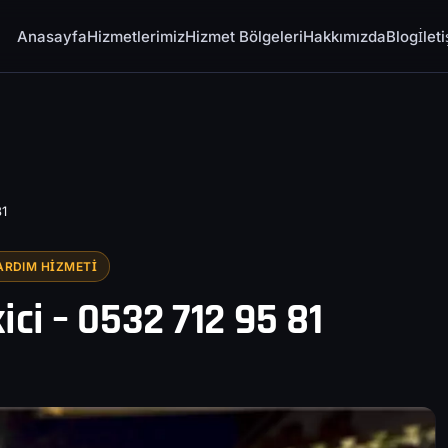
Anasayfa
Hizmetlerimiz
Hizmet Bölgeleri
Hakkımızda
Blog
İlet
81
ARDIM HIZMETI
ci – 0532 712 95 81