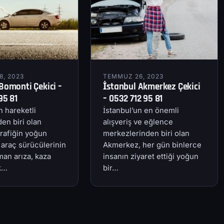
, 2023
TEMMUZ 26, 2023
Bomonti Çekici –
İstanbul Akmerkez Çekici
95 81
– 0532 712 95 81
n hareketli
İstanbul’un en önemli
en biri olan
alışveriş ve eğlence
rafiğin yoğun
merkezlerinden biri olan
 araç sürücülerinin
Akmerkez, her gün binlerce
an arıza, kaza
insanın ziyaret ettiği yoğun
ik…
bir…