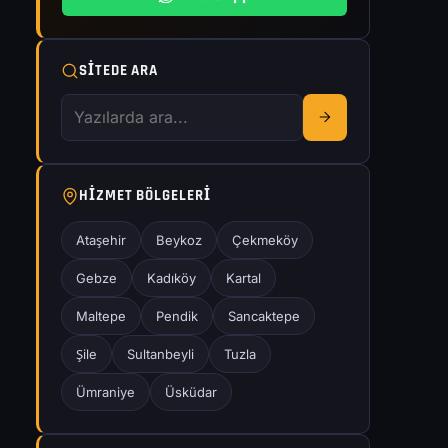
SITEDE ARA
HIZMET BÖLGELERI
Ataşehir
Beykoz
Çekmeköy
Gebze
Kadıköy
Kartal
Maltepe
Pendik
Sancaktepe
Şile
Sultanbeyli
Tuzla
Ümraniye
Üsküdar