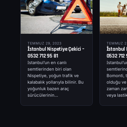
TEMMUZ 29, 2023
TEMMUZ 28
İstanbul Nispetiye Çekici –
İstanbul 
0532 712 95 81
0532 712 
İstanbul’un en canlı
İstanbul’u
semtlerinden biri olan
semtlerind
Nispetiye, yoğun trafik ve
Bomonti, t
kalabalık yollarıyla bilinir. Bu
olduğu ve
yoğunluk bazen araç
zaman zam
sürücülerinin…
veya last