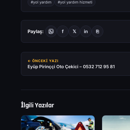
#yol yardım
#yol yardım hizmeti
Paylaş:
f
𝕏
in
⎘
← ÖNCEKI YAZI
Eyüp Pirinççi Oto Çekici – 0532 712 95 81
İlgili Yazılar