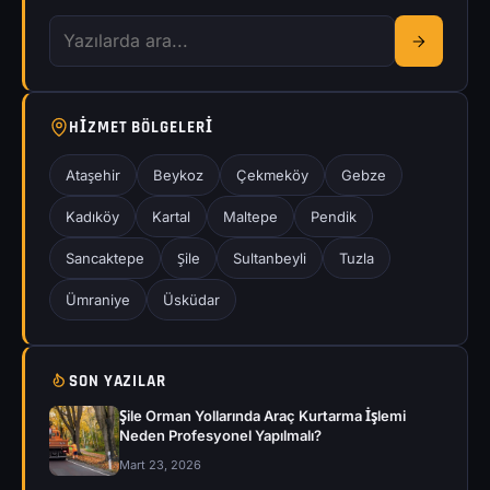
HIZMET BÖLGELERI
Ataşehir
Beykoz
Çekmeköy
Gebze
Kadıköy
Kartal
Maltepe
Pendik
Sancaktepe
Şile
Sultanbeyli
Tuzla
Ümraniye
Üsküdar
SON YAZILAR
Şile Orman Yollarında Araç Kurtarma İşlemi
Neden Profesyonel Yapılmalı?
Mart 23, 2026