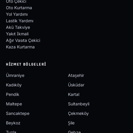
Oto Çekici
Oto Kurtarma
Yol Yardımı
Lastik Yardımı
Akü Takviye
Yakıt İkmali
Ağır Vasıta Çekici
Kaza Kurtarma
HIZMET BÖLGELERI
Ümraniye
Ataşehir
Kadıköy
Üsküdar
Pendik
Kartal
Maltepe
Sultanbeyli
Sancaktepe
Çekmeköy
Beykoz
Şile
Tuzla
Gebze