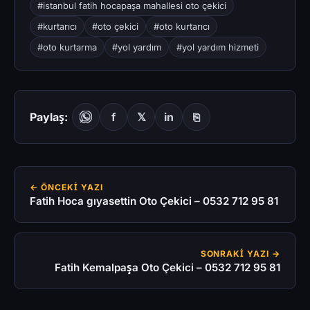
#istanbul fatih hocapaşa mahallesi oto çekici
#kurtarıcı
#oto çekici
#oto kurtarıcı
#oto kurtarma
#yol yardım
#yol yardım hizmeti
Paylaş:
f
𝕏
in
⎘
← ÖNCEKI YAZI
Fatih Hoca gıyasettin Oto Çekici – 0532 712 95 81
SONRAKI YAZI →
Fatih Kemalpaşa Oto Çekici – 0532 712 95 81