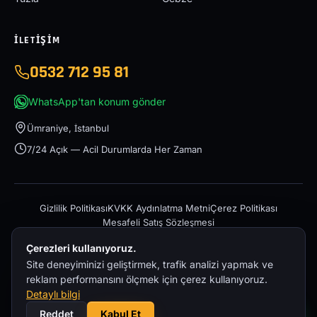
İLETIŞIM
0532 712 95 81
WhatsApp'tan konum gönder
Ümraniye, İstanbul
7/24 Açık — Acil Durumlarda Her Zaman
Gizlilik Politikası
KVKK Aydınlatma Metni
Çerez Politikası
Mesafeli Satış Sözleşmesi
Çerezleri kullanıyoruz.
Site deneyiminizi geliştirmek, trafik analizi yapmak ve
reklam performansını ölçmek için çerez kullanıyoruz.
Detaylı bilgi
© 2026 İstanbul Acil Oto Çekici – 0532 712 95 81 — Tüm hakları
Reddet
Kabul Et
saklıdır.