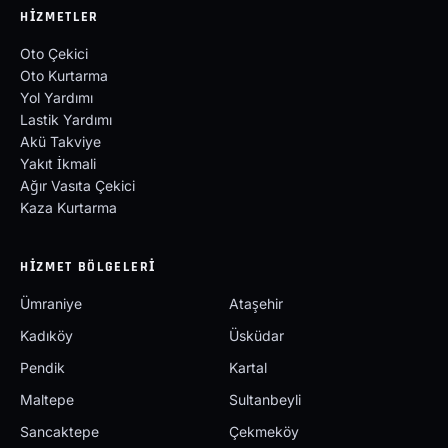
HIZMETLER
Oto Çekici
Oto Kurtarma
Yol Yardımı
Lastik Yardımı
Akü Takviye
Yakıt İkmali
Ağır Vasıta Çekici
Kaza Kurtarma
HIZMET BÖLGELERI
Ümraniye
Ataşehir
Kadıköy
Üsküdar
Pendik
Kartal
Maltepe
Sultanbeyli
Sancaktepe
Çekmeköy