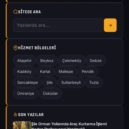
SITEDE ARA
HIZMET BÖLGELERI
Ataşehir
Beykoz
Çekmeköy
Gebze
Kadıköy
Kartal
Maltepe
Pendik
Sancaktepe
Şile
Sultanbeyli
Tuzla
Ümraniye
Üsküdar
SON YAZILAR
Şile Orman Yollarında Araç Kurtarma İşlemi