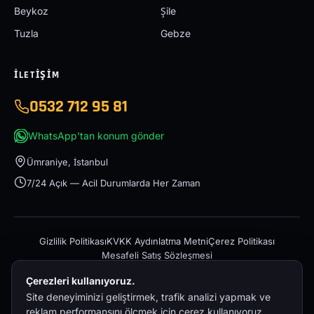
Beykoz
Şile
Tuzla
Gebze
İLETIŞIM
0532 712 95 81
WhatsApp'tan konum gönder
Ümraniye, İstanbul
7/24 Açık — Acil Durumlarda Her Zaman
Gizlilik Politikası
KVKK Aydınlatma Metni
Çerez Politikası
Mesafeli Satış Sözleşmesi
Çerezleri kullanıyoruz.
Site deneyiminizi geliştirmek, trafik analizi yapmak ve
reklam performansını ölçmek için çerez kullanıyoruz.