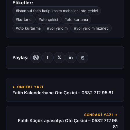
Etiketler:
#istanbul fatih katip kasım mahallesi oto çekici
#kurtarıcı
#oto çekici
#oto kurtarıcı
#oto kurtarma
#yol yardım
#yol yardım hizmeti
Paylaş:
f
𝕏
in
⎘
← ÖNCEKI YAZI
Fatih Kalenderhane Oto Çekici – 0532 712 95 81
SONRAKI YAZI →
Fatih Küçük ayasofya Oto Çekici – 0532 712 95
81