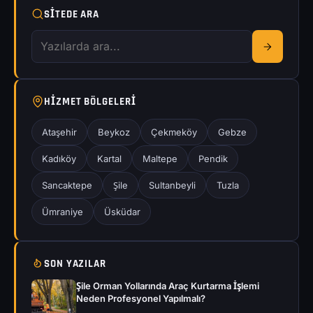
SITEDE ARA
HIZMET BÖLGELERI
Ataşehir
Beykoz
Çekmeköy
Gebze
Kadıköy
Kartal
Maltepe
Pendik
Sancaktepe
Şile
Sultanbeyli
Tuzla
Ümraniye
Üsküdar
SON YAZILAR
Şile Orman Yollarında Araç Kurtarma İşlemi
Neden Profesyonel Yapılmalı?