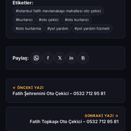
Etiketler:
#istanbul fatih mevlanakapı mahallesi oto çekici
#kurtarıcı
#oto çekici
#oto kurtarıcı
#oto kurtarma
#yol yardım
#yol yardım hizmeti
Paylaş:
f
𝕏
in
⎘
← ÖNCEKI YAZI
Fatih Şehremini Oto Çekici – 0532 712 95 81
SONRAKI YAZI →
Fatih Topkapı Oto Çekici – 0532 712 95 81