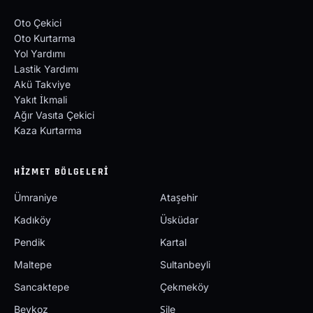
Oto Çekici
Oto Kurtarma
Yol Yardımı
Lastik Yardımı
Akü Takviye
Yakıt İkmali
Ağır Vasıta Çekici
Kaza Kurtarma
HIZMET BÖLGELERI
Ümraniye
Ataşehir
Kadıköy
Üsküdar
Pendik
Kartal
Maltepe
Sultanbeyli
Sancaktepe
Çekmeköy
Beykoz
Şile