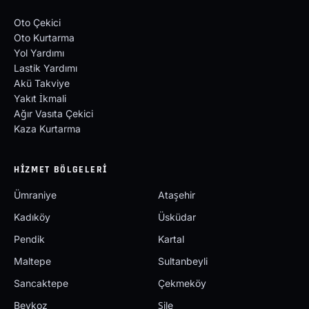
Oto Çekici
Oto Kurtarma
Yol Yardımı
Lastik Yardımı
Akü Takviye
Yakıt İkmali
Ağır Vasıta Çekici
Kaza Kurtarma
HIZMET BÖLGELERI
Ümraniye
Ataşehir
Kadıköy
Üsküdar
Pendik
Kartal
Maltepe
Sultanbeyli
Sancaktepe
Çekmeköy
Beykoz
Şile