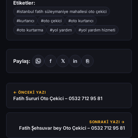
Etiketler:
#istanbul fatih süleymaniye mahallesi oto çekici
#kurtarıcı
#oto çekici
#oto kurtarıcı
#oto kurtarma
#yol yardım
#yol yardım hizmeti
Paylaş:
f
𝕏
in
⎘
← ÖNCEKI YAZI
Fatih Sururi Oto Çekici – 0532 712 95 81
SONRAKI YAZI →
Fatih Şehsuvar bey Oto Çekici – 0532 712 95 81