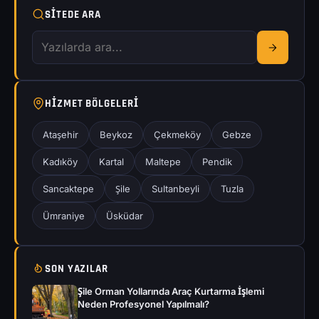
SITEDE ARA
HIZMET BÖLGELERI
Ataşehir
Beykoz
Çekmeköy
Gebze
Kadıköy
Kartal
Maltepe
Pendik
Sancaktepe
Şile
Sultanbeyli
Tuzla
Ümraniye
Üsküdar
SON YAZILAR
Şile Orman Yollarında Araç Kurtarma İşlemi
Neden Profesyonel Yapılmalı?