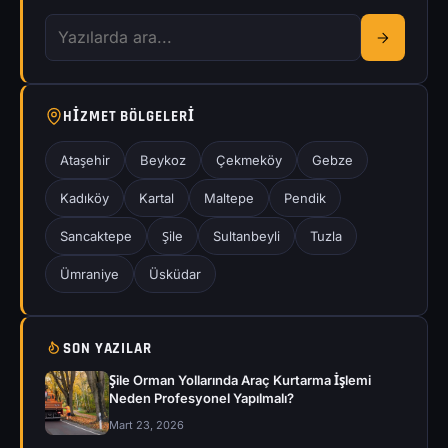
HIZMET BÖLGELERI
Ataşehir
Beykoz
Çekmeköy
Gebze
Kadıköy
Kartal
Maltepe
Pendik
Sancaktepe
Şile
Sultanbeyli
Tuzla
Ümraniye
Üsküdar
SON YAZILAR
Şile Orman Yollarında Araç Kurtarma İşlemi
Neden Profesyonel Yapılmalı?
Mart 23, 2026