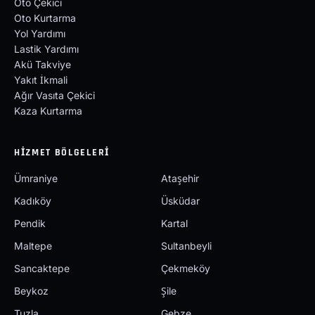
Oto Çekici
Oto Kurtarma
Yol Yardımı
Lastik Yardımı
Akü Takviye
Yakıt İkmali
Ağır Vasıta Çekici
Kaza Kurtarma
HIZMET BÖLGELERI
Ümraniye
Ataşehir
Kadıköy
Üsküdar
Pendik
Kartal
Maltepe
Sultanbeyli
Sancaktepe
Çekmeköy
Beykoz
Şile
Tuzla
Gebze