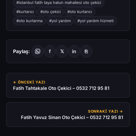
#istanbul fatih taya hatun mahallesi oto çekici
#kurtarıcı
#oto çekici
#oto kurtarıcı
#oto kurtarma
#yol yardım
#yol yardım hizmeti
Paylaş:
f
𝕏
in
⎘
← ÖNCEKI YAZI
Fatih Tahtakale Oto Çekici – 0532 712 95 81
SONRAKI YAZI →
Fatih Yavuz Sinan Oto Çekici – 0532 712 95 81