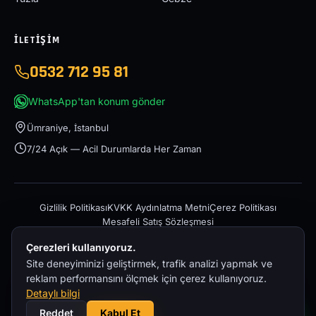
İLETIŞIM
0532 712 95 81
WhatsApp'tan konum gönder
Ümraniye, İstanbul
7/24 Açık — Acil Durumlarda Her Zaman
Gizlilik Politikası
KVKK Aydınlatma Metni
Çerez Politikası
Mesafeli Satış Sözleşmesi
Çerezleri kullanıyoruz.
Site deneyiminizi geliştirmek, trafik analizi yapmak ve
reklam performansını ölçmek için çerez kullanıyoruz.
Detaylı bilgi
© 2026 İstanbul Acil Oto Çekici – 0532 712 95 81 — Tüm hakları
Reddet
Kabul Et
saklıdır.