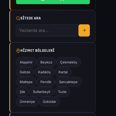
SITEDE ARA
HIZMET BÖLGELERI
Ataşehir
Beykoz
Çekmeköy
Gebze
Kadıköy
Kartal
Maltepe
Pendik
Sancaktepe
Şile
Sultanbeyli
Tuzla
Ümraniye
Üsküdar