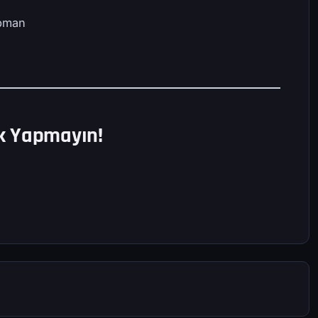
ipman
ik Yapmayın!