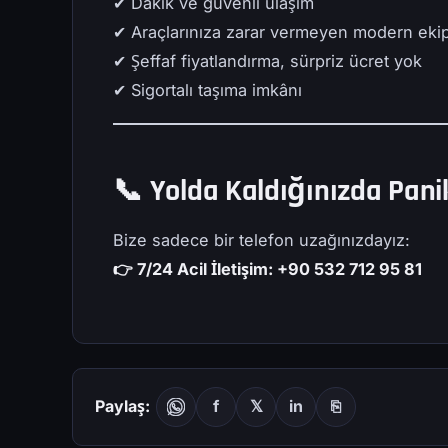
✔ Dakik ve güvenli ulaşım
✔ Araçlarınıza zarar vermeyen modern ek
✔ Şeffaf fiyatlandırma, sürpriz ücret yok
✔ Sigortalı taşıma imkânı
📞
Yolda Kaldığınızda Pan
Bize sadece bir telefon uzağınızdayız:
👉 7/24 Acil İletişim: +90 532 712 95 81
Paylaş:
f
𝕏
in
⎘