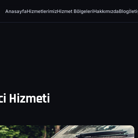
Anasayfa
Hizmetlerimiz
Hizmet Bölgeleri
Hakkımızda
Blog
İlet
ci Hizmeti