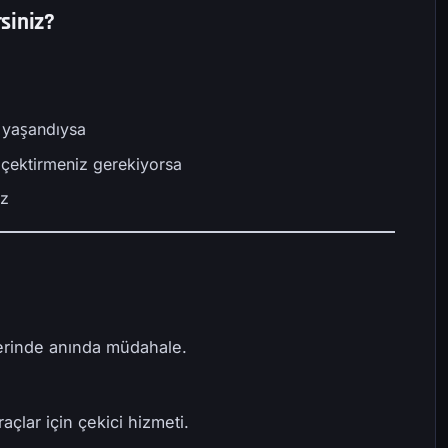
siniz?
ı yaşandıysa
 çektirmeniz gerekiyorsa
ız
erinde anında müdahale.
raçlar için çekici hizmeti.