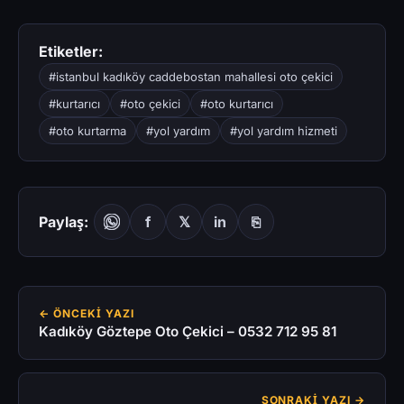
Etiketler:
#istanbul kadıköy caddebostan mahallesi oto çekici
#kurtarıcı
#oto çekici
#oto kurtarıcı
#oto kurtarma
#yol yardım
#yol yardım hizmeti
Paylaş:
f
𝕏
in
⎘
← ÖNCEKI YAZI
Kadıköy Göztepe Oto Çekici – 0532 712 95 81
SONRAKI YAZI →