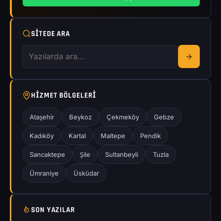
SITEDE ARA
HIZMET BÖLGELERI
Ataşehir
Beykoz
Çekmeköy
Gebze
Kadıköy
Kartal
Maltepe
Pendik
Sancaktepe
Şile
Sultanbeyli
Tuzla
Ümraniye
Üsküdar
SON YAZILAR