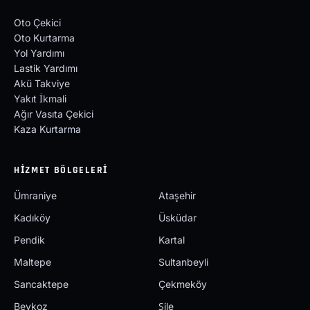
Oto Çekici
Oto Kurtarma
Yol Yardımı
Lastik Yardımı
Akü Takviye
Yakıt İkmali
Ağır Vasıta Çekici
Kaza Kurtarma
HIZMET BÖLGELERI
Ümraniye
Ataşehir
Kadıköy
Üsküdar
Pendik
Kartal
Maltepe
Sultanbeyli
Sancaktepe
Çekmeköy
Beykoz
Şile