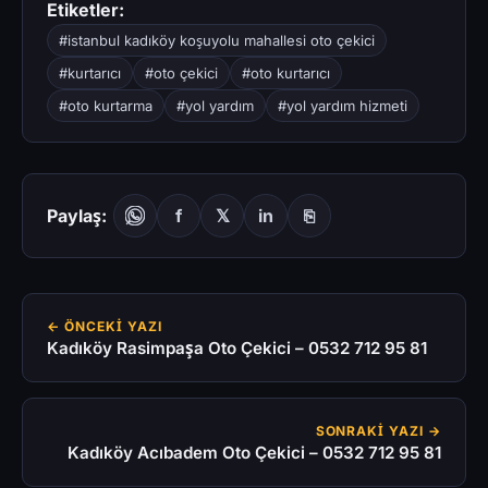
Etiketler:
#istanbul kadıköy koşuyolu mahallesi oto çekici
#kurtarıcı
#oto çekici
#oto kurtarıcı
#oto kurtarma
#yol yardım
#yol yardım hizmeti
Paylaş:
f
𝕏
in
⎘
← ÖNCEKI YAZI
Kadıköy Rasimpaşa Oto Çekici – 0532 712 95 81
SONRAKI YAZI →
Kadıköy Acıbadem Oto Çekici – 0532 712 95 81