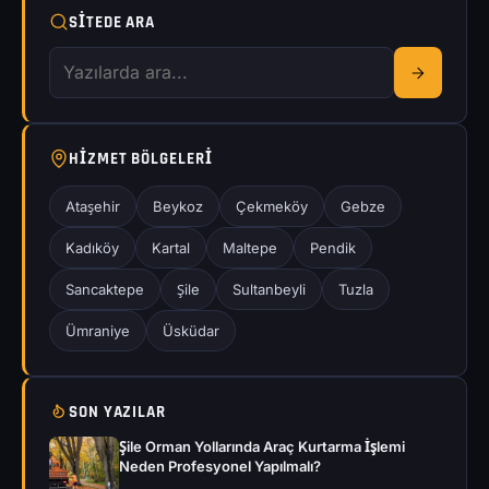
SITEDE ARA
HIZMET BÖLGELERI
Ataşehir
Beykoz
Çekmeköy
Gebze
Kadıköy
Kartal
Maltepe
Pendik
Sancaktepe
Şile
Sultanbeyli
Tuzla
Ümraniye
Üsküdar
SON YAZILAR
Şile Orman Yollarında Araç Kurtarma İşlemi
Neden Profesyonel Yapılmalı?