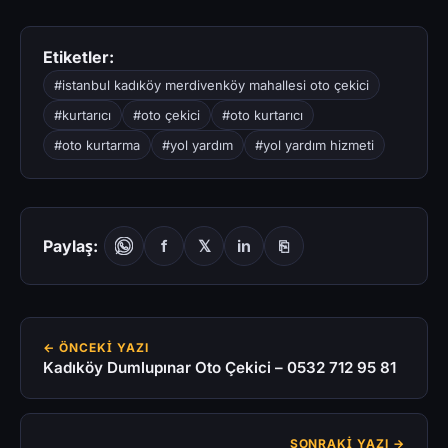
Etiketler:
#istanbul kadıköy merdivenköy mahallesi oto çekici
#kurtarıcı
#oto çekici
#oto kurtarıcı
#oto kurtarma
#yol yardım
#yol yardım hizmeti
Paylaş:
f
𝕏
in
⎘
← ÖNCEKI YAZI
Kadıköy Dumlupınar Oto Çekici – 0532 712 95 81
SONRAKI YAZI →