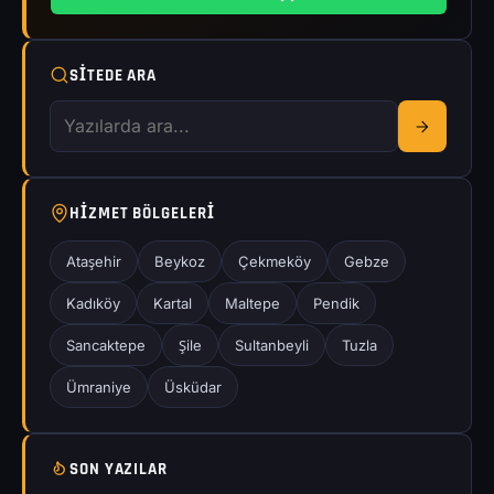
SITEDE ARA
HIZMET BÖLGELERI
Ataşehir
Beykoz
Çekmeköy
Gebze
Kadıköy
Kartal
Maltepe
Pendik
Sancaktepe
Şile
Sultanbeyli
Tuzla
Ümraniye
Üsküdar
SON YAZILAR