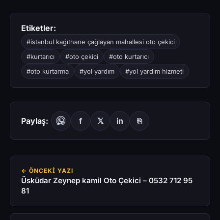
Etiketler:
#istanbul kağıthane çağlayan mahallesi oto çekici
#kurtarıcı
#oto çekici
#oto kurtarıcı
#oto kurtarma
#yol yardım
#yol yardım hizmeti
Paylaş:
f
𝕏
in
⎘
← ÖNCEKI YAZI
Üsküdar Zeynep kamil Oto Çekici – 0532 712 95
81