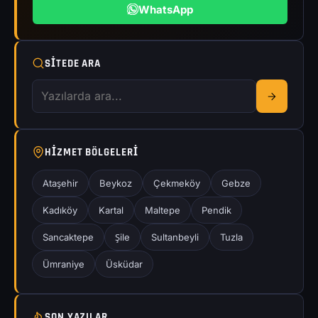
WhatsApp
SITEDE ARA
HIZMET BÖLGELERI
Ataşehir
Beykoz
Çekmeköy
Gebze
Kadıköy
Kartal
Maltepe
Pendik
Sancaktepe
Şile
Sultanbeyli
Tuzla
Ümraniye
Üsküdar
SON YAZILAR