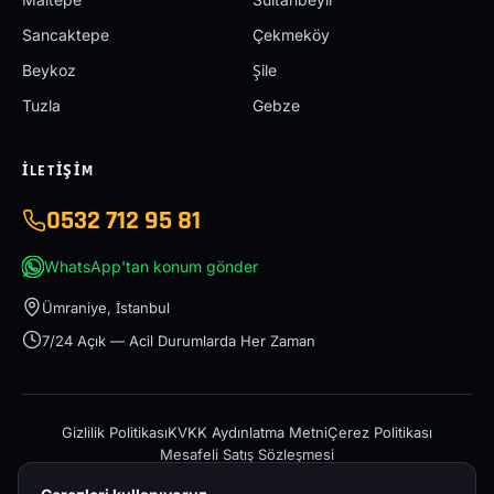
Sancaktepe
Çekmeköy
Beykoz
Şile
Tuzla
Gebze
İLETIŞIM
0532 712 95 81
WhatsApp'tan konum gönder
Ümraniye, İstanbul
7/24 Açık — Acil Durumlarda Her Zaman
Gizlilik Politikası
KVKK Aydınlatma Metni
Çerez Politikası
Mesafeli Satış Sözleşmesi