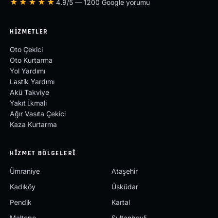
★★★★★
4.9/5 — 1200 Google yorumu
HIZMETLER
Oto Çekici
Oto Kurtarma
Yol Yardımı
Lastik Yardımı
Akü Takviye
Yakıt İkmali
Ağır Vasıta Çekici
Kaza Kurtarma
HIZMET BÖLGELERI
Ümraniye
Ataşehir
Kadıköy
Üsküdar
Pendik
Kartal
Maltepe
Sultanbeyli