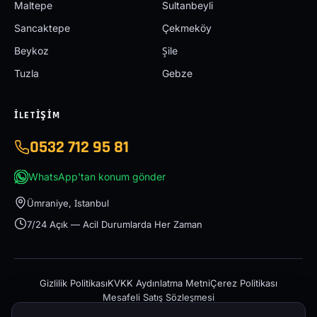
Maltepe
Sultanbeyli
Sancaktepe
Çekmeköy
Beykoz
Şile
Tuzla
Gebze
İLETIŞIM
0532 712 95 81
WhatsApp'tan konum gönder
Ümraniye, İstanbul
7/24 Açık — Acil Durumlarda Her Zaman
Gizlilik Politikası
KVKK Aydınlatma Metni
Çerez Politikası
Mesafeli Satış Sözleşmesi