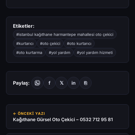
Etiketler:
#istanbul kağıthane harmantepe mahallesi oto çekici
#kurtarıcı
#oto çekici
#oto kurtarıcı
#oto kurtarma
#yol yardım
#yol yardım hizmeti
Paylaş:
f
𝕏
in
⎘
← ÖNCEKI YAZI
Kağıthane Gürsel Oto Çekici – 0532 712 95 81