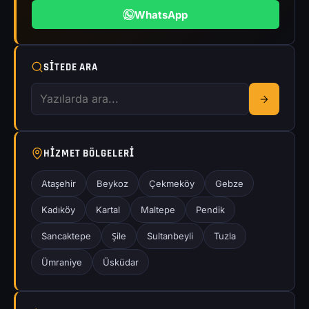
WhatsApp
SITEDE ARA
HIZMET BÖLGELERI
Ataşehir
Beykoz
Çekmeköy
Gebze
Kadıköy
Kartal
Maltepe
Pendik
Sancaktepe
Şile
Sultanbeyli
Tuzla
Ümraniye
Üsküdar