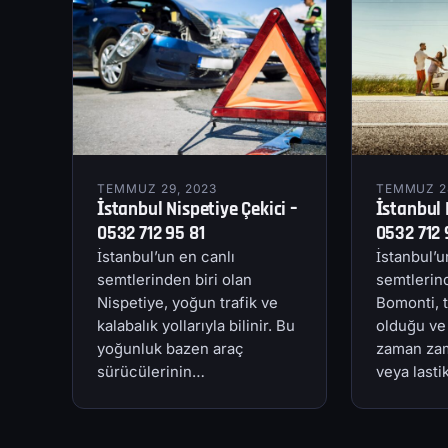
TEMMUZ 29, 2023
TEMMUZ 28
İstanbul Nispetiye Çekici –
İstanbul 
0532 712 95 81
0532 712 
İstanbul’un en canlı
İstanbul’u
semtlerinden biri olan
semtlerind
Nispetiye, yoğun trafik ve
Bomonti, t
kalabalık yollarıyla bilinir. Bu
olduğu ve
yoğunluk bazen araç
zaman zam
sürücülerinin…
veya last