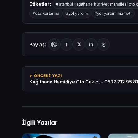
Etiketler:
#istanbul kağıthane hürriyet mahallesi oto ç
#oto kurtarma
#yol yardım
#yol yardım hizmeti
Paylaş:
f
𝕏
in
⎘
← ÖNCEKI YAZI
Kağıthane Hamidiye Oto Çekici – 0532 712 95 81
İlgili Yazılar