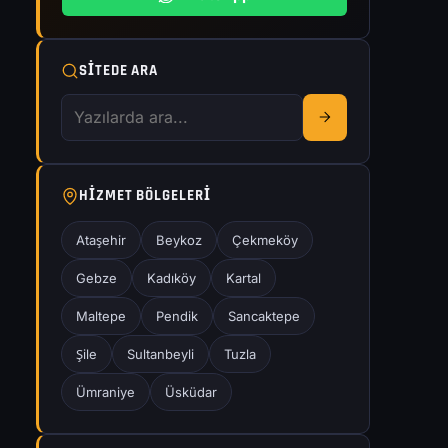
SITEDE ARA
HIZMET BÖLGELERI
Ataşehir
Beykoz
Çekmeköy
Gebze
Kadıköy
Kartal
Maltepe
Pendik
Sancaktepe
Şile
Sultanbeyli
Tuzla
Ümraniye
Üsküdar