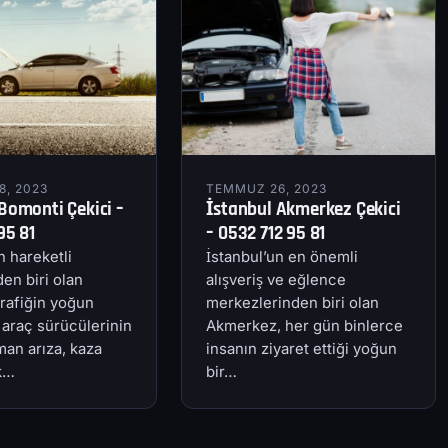
, 2023
TEMMUZ 26, 2023
Bomonti Çekici –
İstanbul Akmerkez Çekici
95 81
– 0532 712 95 81
n hareketli
İstanbul’un en önemli
en biri olan
alışveriş ve eğlence
rafiğin yoğun
merkezlerinden biri olan
 araç sürücülerinin
Akmerkez, her gün binlerce
an arıza, kaza
insanın ziyaret ettiği yoğun
ik…
bir…