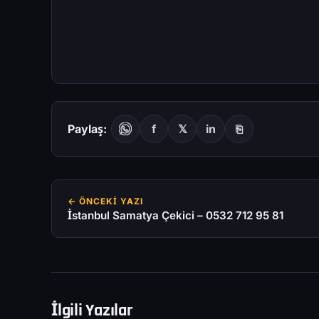
Paylaş:
f
𝕏
in
⎘
← ÖNCEKI YAZI
İstanbul Samatya Çekici – 0532 712 95 81
İlgili Yazılar