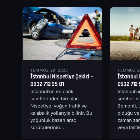
TEMMUZ 29, 2023
TEMMUZ 28
İstanbul Nispetiye Çekici –
İstanbul 
0532 712 95 81
0532 712 
İstanbul’un en canlı
İstanbul’u
semtlerinden biri olan
semtlerind
Nispetiye, yoğun trafik ve
Bomonti, t
kalabalık yollarıyla bilinir. Bu
olduğu ve
yoğunluk bazen araç
zaman zam
sürücülerinin…
veya last