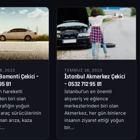
, 2023
TEMMUZ 26, 2023
Bomonti Çekici –
İstanbul Akmerkez Çekici
95 81
– 0532 712 95 81
n hareketli
İstanbul’un en önemli
en biri olan
alışveriş ve eğlence
rafiğin yoğun
merkezlerinden biri olan
 araç sürücülerinin
Akmerkez, her gün binlerce
an arıza, kaza
insanın ziyaret ettiği yoğun
ik…
bir…