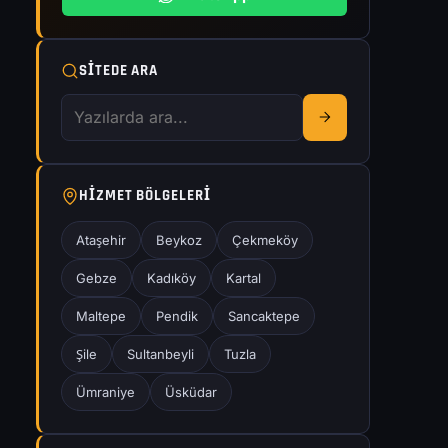
SITEDE ARA
HIZMET BÖLGELERI
Ataşehir
Beykoz
Çekmeköy
Gebze
Kadıköy
Kartal
Maltepe
Pendik
Sancaktepe
Şile
Sultanbeyli
Tuzla
Ümraniye
Üsküdar