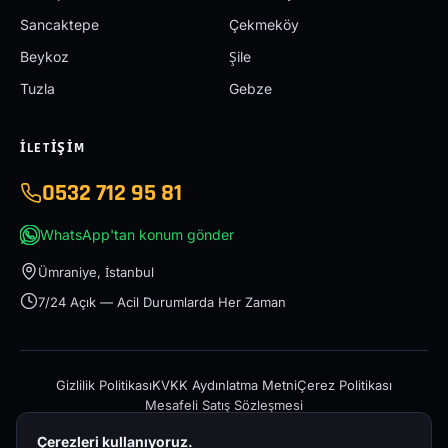
Sancaktepe
Çekmeköy
Beykoz
Şile
Tuzla
Gebze
İLETIŞIM
0532 712 95 81
WhatsApp'tan konum gönder
Ümraniye, İstanbul
7/24 Açık — Acil Durumlarda Her Zaman
Gizlilik Politikası
KVKK Aydınlatma Metni
Çerez Politikası
Mesafeli Satış Sözleşmesi
Çerezleri kullanıyoruz.