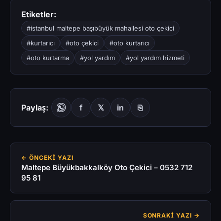
Etiketler:
#istanbul maltepe başıbüyük mahallesi oto çekici
#kurtarıcı
#oto çekici
#oto kurtarıcı
#oto kurtarma
#yol yardım
#yol yardım hizmeti
Paylaş:
f
𝕏
in
⎘
← ÖNCEKI YAZI
Maltepe Büyükbakkalköy Oto Çekici – 0532 712
95 81
SONRAKI YAZI →