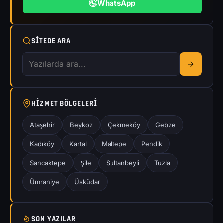
WhatsApp
SITEDE ARA
HIZMET BÖLGELERI
Ataşehir
Beykoz
Çekmeköy
Gebze
Kadıköy
Kartal
Maltepe
Pendik
Sancaktepe
Şile
Sultanbeyli
Tuzla
Ümraniye
Üsküdar
SON YAZILAR