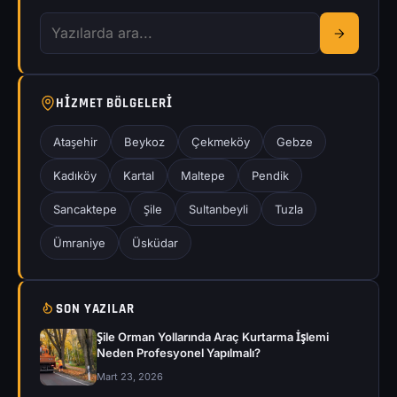
HIZMET BÖLGELERI
Ataşehir
Beykoz
Çekmeköy
Gebze
Kadıköy
Kartal
Maltepe
Pendik
Sancaktepe
Şile
Sultanbeyli
Tuzla
Ümraniye
Üsküdar
SON YAZILAR
Şile Orman Yollarında Araç Kurtarma İşlemi
Neden Profesyonel Yapılmalı?
Mart 23, 2026