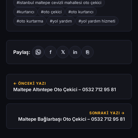
#istanbul maltepe cevizli mahallesi oto çekici
#kurtarıcı
#oto çekici
#oto kurtarıcı
#oto kurtarma
#yol yardım
#yol yardım hizmeti
Paylaş:
f
𝕏
in
⎘
← ÖNCEKI YAZI
Maltepe Altıntepe Oto Çekici – 0532 712 95 81
SONRAKI YAZI →
Maltepe Bağlarbaşı Oto Çekici – 0532 712 95 81