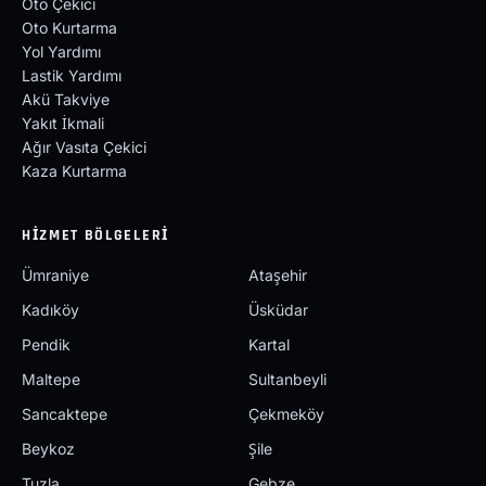
Oto Çekici
Oto Kurtarma
Yol Yardımı
Lastik Yardımı
Akü Takviye
Yakıt İkmali
Ağır Vasıta Çekici
Kaza Kurtarma
HIZMET BÖLGELERI
Ümraniye
Ataşehir
Kadıköy
Üsküdar
Pendik
Kartal
Maltepe
Sultanbeyli
Sancaktepe
Çekmeköy
Beykoz
Şile
Tuzla
Gebze