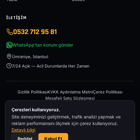
İLETIŞIM
0532 712 95 81
WhatsApp'tan konum gönder
Ümraniye, İstanbul
7/24 Açık — Acil Durumlarda Her Zaman
Gizlilik Politikası
KVKK Aydınlatma Metni
Çerez Politikası
Mesafeli Satış Sözleşmesi
Çerezleri kullanıyoruz.
Site deneyiminizi geliştirmek, trafik analizi yapmak ve
reklam performansını ölçmek için çerez kullanıyoruz.
Detaylı bilgi
© 2026 İstanbul Acil Oto Çekici – 0532 712 95 81 — Tüm hakları
Reddet
Kabul Et
saklıdır.