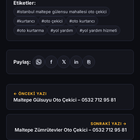
Etiketler:
#istanbul maltepe gülensu mahallesi oto çekici
#kurtarıcı
#oto çekici
#oto kurtarıcı
#oto kurtarma
#yol yardım
#yol yardım hizmeti
Paylaş:
f
𝕏
in
⎘
← ÖNCEKI YAZI
Maltepe Gülsuyu Oto Çekici – 0532 712 95 81
SONRAKI YAZI →
Maltepe Zümrütevler Oto Çekici – 0532 712 95 81