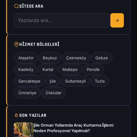
SITEDE ARA
HIZMET BÖLGELERI
Ataşehir
Beykoz
Çekmeköy
Gebze
Kadıköy
Kartal
Maltepe
Pendik
Sancaktepe
Şile
Sultanbeyli
Tuzla
Ümraniye
Üsküdar
SON YAZILAR
Şile Orman Yollarında Araç Kurtarma İşlemi
Neden Profesyonel Yapılmalı?