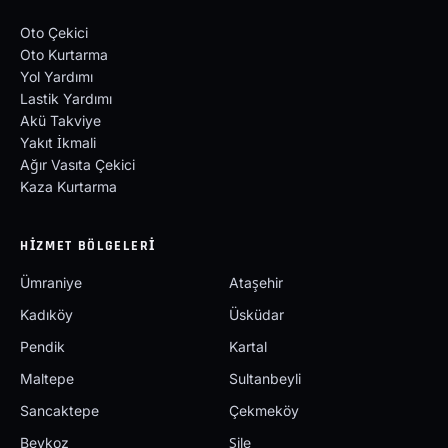
Oto Çekici
Oto Kurtarma
Yol Yardımı
Lastik Yardımı
Akü Takviye
Yakıt İkmali
Ağır Vasıta Çekici
Kaza Kurtarma
HIZMET BÖLGELERI
Ümraniye
Ataşehir
Kadıköy
Üsküdar
Pendik
Kartal
Maltepe
Sultanbeyli
Sancaktepe
Çekmeköy
Beykoz
Şile