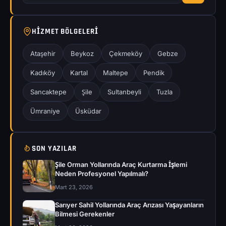
HIZMET BÖLGELERI
Ataşehir
Beykoz
Çekmeköy
Gebze
Kadıköy
Kartal
Maltepe
Pendik
Sancaktepe
Şile
Sultanbeyli
Tuzla
Ümraniye
Üsküdar
SON YAZILAR
Şile Orman Yollarında Araç Kurtarma İşlemi
Neden Profesyonel Yapılmalı?
Mart 23, 2026
Sarıyer Sahil Yollarında Araç Arızası Yaşayanların
Bilmesi Gerekenler