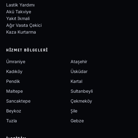
Lastik Yardımı
Akü Takviye
Yakıt İkmali
Ağır Vasıta Çekici
Kaza Kurtarma
HIZMET BÖLGELERI
Ümraniye
Ataşehir
Kadıköy
Üsküdar
Pendik
Kartal
Maltepe
Sultanbeyli
Sancaktepe
Çekmeköy
Beykoz
Şile
Tuzla
Gebze