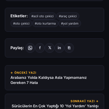
Etiketler:
#acil oto çekici
#araç çekici
#oto çekici
#oto kurtarma
#yol yardım
Paylaş:
f
𝕏
in
⎘
← ÖNCEKI YAZI
Arabanız Yolda Kaldıysa Asla Yapmamanız
Gereken 7 Hata
SONRAKI YAZI →
Sürücülerin En Çok Yaptığı 10 ‘Yol Yardım’ Yanlışı