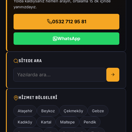
Yolda kaldıysanız hemen arayın, ortalama 15 dk içinde
yanınızdayız.
0532 712 95 81
WhatsApp
SITEDE ARA
HIZMET BÖLGELERI
Ataşehir
Beykoz
Çekmeköy
Gebze
Kadıköy
Kartal
Maltepe
Pendik