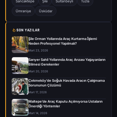
Sancaktepe
Şile
Sultanbeyli
Tuzla
Ümraniye
Üsküdar
SON YAZILAR
Şile Orman Yollarında Araç Kurtarma İşlemi
Neden Profesyonel Yapılmalı?
Mart 23, 2026
Sarıyer Sahil Yollarında Araç Arızası Yaşayanların
Bilmesi Gerekenler
Mart 20, 2026
Çekmeköy’de Soğuk Havada Aracın Çalışmama
Sorununun Çözümü
Mart 17, 2026
Maltepe’de Araç Kaputu Açılmıyorsa Ustaların
Önerdiği Yöntemler
Mart 14, 2026