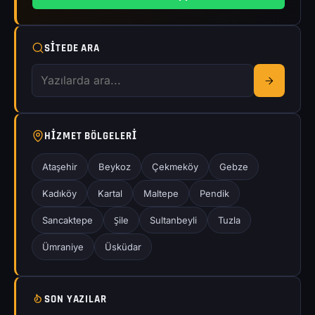
SITEDE ARA
HIZMET BÖLGELERI
Ataşehir
Beykoz
Çekmeköy
Gebze
Kadıköy
Kartal
Maltepe
Pendik
Sancaktepe
Şile
Sultanbeyli
Tuzla
Ümraniye
Üsküdar
SON YAZILAR