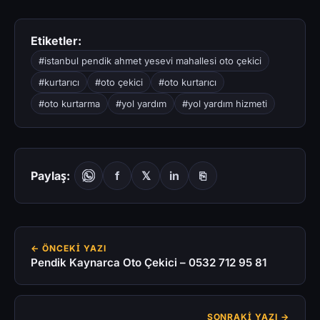
Etiketler:
#istanbul pendik ahmet yesevi mahallesi oto çekici
#kurtarıcı
#oto çekici
#oto kurtarıcı
#oto kurtarma
#yol yardım
#yol yardım hizmeti
Paylaş:
f
𝕏
in
⎘
← ÖNCEKI YAZI
Pendik Kaynarca Oto Çekici – 0532 712 95 81
SONRAKI YAZI →