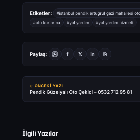
Etiketler:
#istanbul pendik ertuğrul gazi mahallesi oto
#oto kurtarma
#yol yardım
#yol yardım hizmeti
Paylaş:
f
𝕏
in
⎘
← ÖNCEKI YAZI
Pendik Güzelyalı Oto Çekici – 0532 712 95 81
İlgili Yazılar