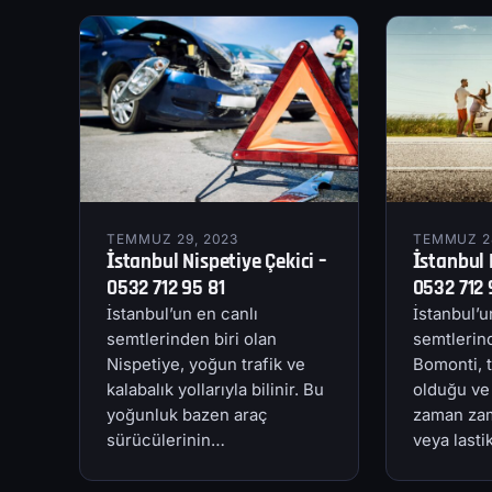
TEMMUZ 29, 2023
TEMMUZ 28
İstanbul Nispetiye Çekici –
İstanbul 
0532 712 95 81
0532 712 
İstanbul’un en canlı
İstanbul’u
semtlerinden biri olan
semtlerind
Nispetiye, yoğun trafik ve
Bomonti, t
kalabalık yollarıyla bilinir. Bu
olduğu ve
yoğunluk bazen araç
zaman zam
sürücülerinin…
veya last