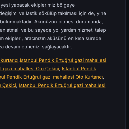
iyesi yapacak ekiplerimiz bölgeye
değişimi ve lastik sökülüp takılması için de, yine
e bulunmaktadır. Akünüzün bitmesi durumunda,
anlatmalı ve bu sayede yol yardım hizmeti talep
ım ekipleri, aracınızın aküsünü en kısa sürede
uza devam etmenizi sağlayacaktır.
kurtarıcı
,
Istanbul Pendik Ertuğrul gazi mahallesi
l gazi mahallesi Oto Çekici
,
Istanbul Pendik
bul Pendik Ertuğrul gazi mahallesi Oto Kurtarıcı
,
ı Çekici
,
Istanbul Pendik Ertuğrul gazi mahallesi