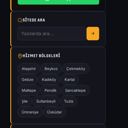
SITEDE ARA
HIZMET BÖLGELERI
Ataşehir
Beykoz
Çekmeköy
Gebze
Kadıköy
Kartal
Maltepe
Pendik
Sancaktepe
Şile
Sultanbeyli
Tuzla
Ümraniye
Üsküdar