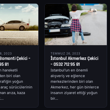
, 2023
TEMMUZ 26, 2023
Bomonti Çekici –
İstanbul Akmerkez Çekici
95 81
– 0532 712 95 81
n hareketli
İstanbul’un en önemli
en biri olan
alışveriş ve eğlence
rafiğin yoğun
merkezlerinden biri olan
 araç sürücülerinin
Akmerkez, her gün binlerce
an arıza, kaza
insanın ziyaret ettiği yoğun
ik…
bir…