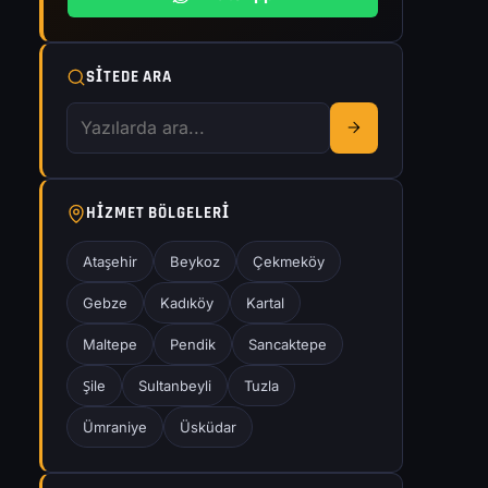
SITEDE ARA
HIZMET BÖLGELERI
Ataşehir
Beykoz
Çekmeköy
Gebze
Kadıköy
Kartal
Maltepe
Pendik
Sancaktepe
Şile
Sultanbeyli
Tuzla
Ümraniye
Üsküdar