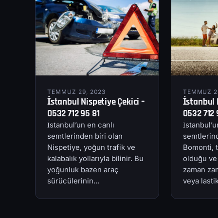
TEMMUZ 29, 2023
TEMMUZ 28
İstanbul Nispetiye Çekici –
İstanbul 
0532 712 95 81
0532 712 
İstanbul’un en canlı
İstanbul’u
semtlerinden biri olan
semtlerind
Nispetiye, yoğun trafik ve
Bomonti, t
kalabalık yollarıyla bilinir. Bu
olduğu ve
yoğunluk bazen araç
zaman zam
sürücülerinin…
veya last