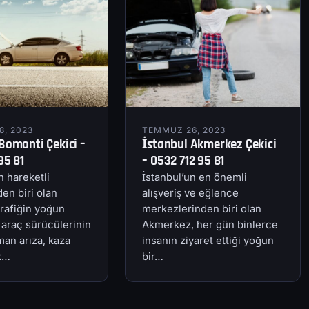
, 2023
TEMMUZ 26, 2023
Bomonti Çekici –
İstanbul Akmerkez Çekici
95 81
– 0532 712 95 81
n hareketli
İstanbul’un en önemli
en biri olan
alışveriş ve eğlence
rafiğin yoğun
merkezlerinden biri olan
 araç sürücülerinin
Akmerkez, her gün binlerce
an arıza, kaza
insanın ziyaret ettiği yoğun
ik…
bir…