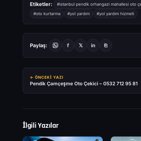
Etiketler:
#istanbul pendik orhangazi mahallesi oto çe
#oto kurtarma
#yol yardım
#yol yardım hizmeti
Paylaş:
f
𝕏
in
⎘
← ÖNCEKI YAZI
Pendik Çamçeşme Oto Çekici – 0532 712 95 81
İlgili Yazılar